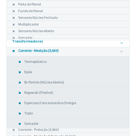
Porta de Painel
Fundo de Painel
Sensores Núcleo Fechado
Multiplicador
Sensores Núcleo Aberto
Somador
Transformadores
Corrente - Medição (0,6kV)
Termoplástico
Epóxi
Bi-Partido (Núcleo Aberto)
Rogowski (Flexível)
Especiais/Concessionária Energia
Triplo
Somador
Corrente - Proteção (0,6kV)