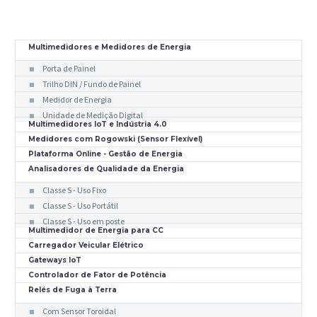
Multimedidores e Medidores de Energia
Porta de Painel
Trilho DIN / Fundo de Painel
Medidor de Energia
Unidade de Medição Digital
Multimedidores IoT e Indústria 4.0
Medidores com Rogowski (Sensor Flexível)
Plataforma Online - Gestão de Energia
Analisadores de Qualidade da Energia
Classe S - Uso Fixo
Classe S - Uso Portátil
Classe S - Uso em poste
Multimedidor de Energia para CC
Carregador Veicular Elétrico
Gateways IoT
Controlador de Fator de Potência
Relés de Fuga à Terra
Com Sensor Toroidal