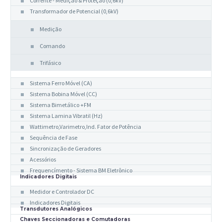
Corrente - Medição & Proteção (0,6kV)
Transformador de Potencial (0,6kV)
Medição
Comando
Trifásico
Indicadores Analógicos
Sistema Ferro Móvel (CA)
Sistema Bobina Móvel (CC)
Sistema Bimetálico +FM
Sistema Lamina Vibratil (Hz)
Wattimetro,Varimetro,Ind. Fator de Potência
Sequência de Fase
Sincronização de Geradores
Acessórios
Frequencímento - Sistema BM Eletrônico
Indicadores Digitais
Medidor e Controlador DC
Indicadores Digitais
Transdutores Analógicos
Chaves Seccionadoras e Comutadoras