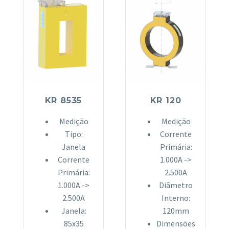
KR 8535
KR 120
Medição
Medição
Tipo:
Corrente
Janela
Primária:
Corrente
1.000A ->
Primária:
2.500A
1.000A ->
Diâmetro
2.500A
Interno:
Janela:
120mm
85x35
Dimensões