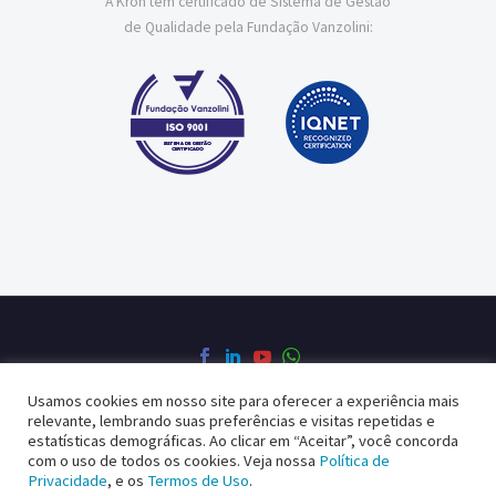
A Kron tem certificado de Sistema de Gestão
de Qualidade pela Fundação Vanzolini:
Usamos cookies em nosso site para oferecer a experiência mais
relevante, lembrando suas preferências e visitas repetidas e
Política de Privacidade
Política da Qualidade
estatísticas demográficas. Ao clicar em “Aceitar”, você concorda
com o uso de todos os cookies. Veja nossa
Política de
Privacidade
, e os
Termos de Uso
.