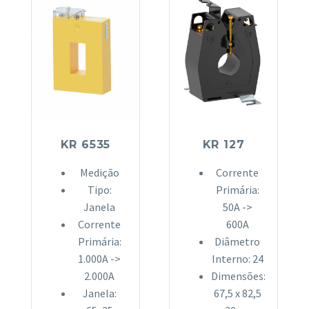
KR 6535
KR 127
Medição
Corrente
Tipo:
Primária:
Janela
50A ->
Corrente
600A
Primária:
Diâmetro
1.000A ->
Interno: 24
2.000A
Dimensões:
Janela:
67,5 x 82,5