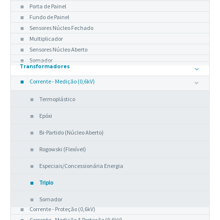
Porta de Painel
Fundo de Painel
Sensores Núcleo Fechado
Multiplicador
Sensores Núcleo Aberto
Somador
Transformadores
Corrente - Medição (0,6kV)
Termoplástico
Epóxi
Bi-Partido (Núcleo Aberto)
Rogowski (Flexível)
Especiais/Concessionária Energia
Triplo
Somador
Corrente - Proteção (0,6kV)
Corrente - Medição & Proteção (0,6kV)