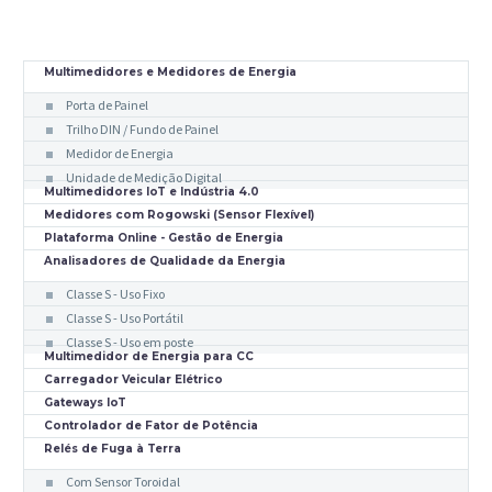
Multimedidores e Medidores de Energia
Porta de Painel
Trilho DIN / Fundo de Painel
Medidor de Energia
Unidade de Medição Digital
Multimedidores IoT e Indústria 4.0
Medidores com Rogowski (Sensor Flexível)
Plataforma Online - Gestão de Energia
Analisadores de Qualidade da Energia
Classe S - Uso Fixo
Classe S - Uso Portátil
Classe S - Uso em poste
Multimedidor de Energia para CC
Carregador Veicular Elétrico
Gateways IoT
Controlador de Fator de Potência
Relés de Fuga à Terra
Com Sensor Toroidal