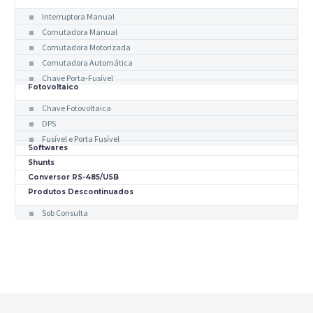
Interruptora Manual
Comutadora Manual
Comutadora Motorizada
Comutadora Automática
Chave Porta-Fusível
Fotovoltaico
Chave Fotovoltaica
DPS
Fusível e Porta Fusível
Softwares
Shunts
Conversor RS-485/USB
Produtos Descontinuados
Sob Consulta