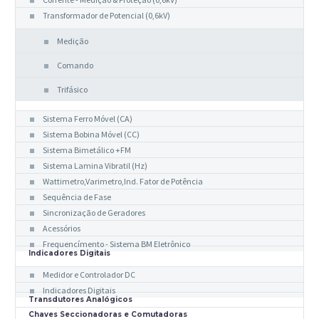
Transformador de Potencial (0,6kV)
Medição
Comando
Trifásico
Indicadores Analógicos
Sistema Ferro Móvel (CA)
Sistema Bobina Móvel (CC)
Sistema Bimetálico +FM
Sistema Lamina Vibratil (Hz)
Wattimetro,Varimetro,Ind. Fator de Potência
Sequência de Fase
Sincronização de Geradores
Acessórios
Frequencímento - Sistema BM Eletrônico
Indicadores Digitais
Medidor e Controlador DC
Indicadores Digitais
Transdutores Analógicos
Chaves Seccionadoras e Comutadoras