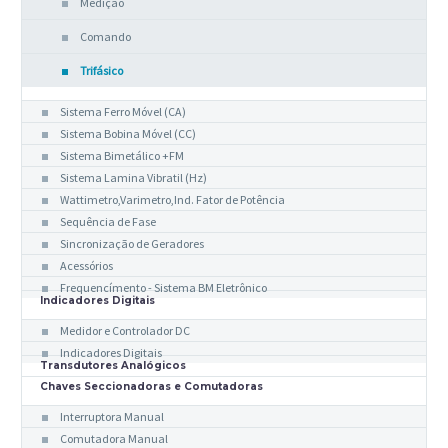
Medição
Comando
Trifásico
Indicadores Analógicos
Sistema Ferro Móvel (CA)
Sistema Bobina Móvel (CC)
Sistema Bimetálico +FM
Sistema Lamina Vibratil (Hz)
Wattimetro,Varimetro,Ind. Fator de Potência
Sequência de Fase
Sincronização de Geradores
Acessórios
Frequencímento - Sistema BM Eletrônico
Indicadores Digitais
Medidor e Controlador DC
Indicadores Digitais
Transdutores Analógicos
Chaves Seccionadoras e Comutadoras
Interruptora Manual
Comutadora Manual