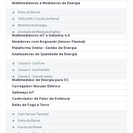
Multimedidores e Medidores de Energia
Porta de Painel
Trilho DIN / Fundo de Painel
Medidor de Energia
Unidade de Medição Digital
Multimedidores IoT e Indústria 4.0
Medidores com Rogowski (Sensor Flexível)
Plataforma Online - Gestão de Energia
Analisadores de Qualidade da Energia
Classe S - Uso Fixo
Classe S - Uso Portátil
Classe S - Uso em poste
Multimedidor de Energia para CC
Carregador Veicular Elétrico
Gateways IoT
Controlador de Fator de Potência
Relés de Fuga à Terra
Com Sensor Toroidal
Porta de Painel
Fundo de Painel