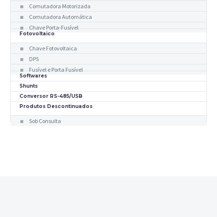
Comutadora Motorizada
Comutadora Automática
Chave Porta-Fusível
Fotovoltaico
Chave Fotovoltaica
DPS
Fusível e Porta Fusível
Softwares
Shunts
Conversor RS-485/USB
Produtos Descontinuados
Sob Consulta