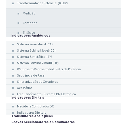
Transformador de Potencial (0,6kV)
Medição
Comando
Trifásico
Indicadores Analógicos
Sistema Ferro Móvel (CA)
Sistema Bobina Móvel (CC)
Sistema Bimetálico +FM
Sistema Lamina Vibratil (Hz)
Wattimetro,Varimetro,Ind. Fator de Potência
Sequência de Fase
Sincronização de Geradores
Acessórios
Frequencímento - Sistema BM Eletrônico
Indicadores Digitais
Medidor e Controlador DC
Indicadores Digitais
Transdutores Analógicos
Chaves Seccionadoras e Comutadoras