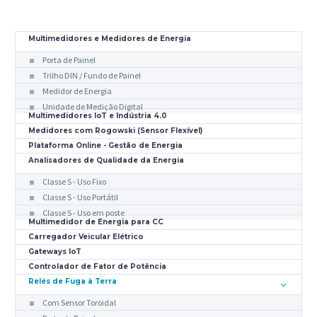
Multimedidores e Medidores de Energia
Porta de Painel
Trilho DIN / Fundo de Painel
Medidor de Energia
Unidade de Medição Digital
Multimedidores IoT e Indústria 4.0
Medidores com Rogowski (Sensor Flexível)
Plataforma Online - Gestão de Energia
Analisadores de Qualidade da Energia
Classe S - Uso Fixo
Classe S - Uso Portátil
Classe S - Uso em poste
Multimedidor de Energia para CC
Carregador Veicular Elétrico
Gateways IoT
Controlador de Fator de Potência
Relés de Fuga à Terra
Com Sensor Toroidal