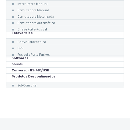
Interruptora Manual
Comutadora Manual
Comutadora Motorizada
Comutadora Automática
Chave Porta-Fusível
Fotovoltaico
Chave Fotovoltaica
DPS
Fusível e Porta Fusível
Softwares
Shunts
Conversor RS-485/USB
Produtos Descontinuados
Sob Consulta