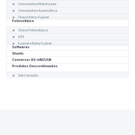
Comutadora Motorizada
Comutadora Automática
Chave Porta-Fusível
Fotovoltaico
Chave Fotovoltaica
DPS
Fusível e Porta Fusível
Softwares
Shunts
Conversor RS-485/USB
Produtos Descontinuados
Sob Consulta