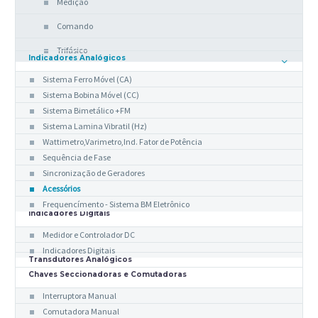
Medição
Comando
Trifásico
Indicadores Analógicos
Sistema Ferro Móvel (CA)
Sistema Bobina Móvel (CC)
Sistema Bimetálico +FM
Sistema Lamina Vibratil (Hz)
Wattimetro,Varimetro,Ind. Fator de Potência
Sequência de Fase
Sincronização de Geradores
Acessórios
Frequencímento - Sistema BM Eletrônico
Indicadores Digitais
Medidor e Controlador DC
Indicadores Digitais
Transdutores Analógicos
Chaves Seccionadoras e Comutadoras
Interruptora Manual
Comutadora Manual