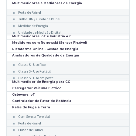
Multimedidores e Medidores de Energia
Porta de Painel
Trilho DIN / Fundo de Painel
Medidor de Energia
Unidade de Medição Digital
Multimedidores IoT e Indústria 4.0
Medidores com Rogowski (Sensor Flexível)
Plataforma Online - Gestão de Energia
Analisadores de Qualidade da Energia
Classe S - Uso Fixo
Classe S - Uso Portátil
Classe S - Uso em poste
Multimedidor de Energia para CC
Carregador Veicular Elétrico
Gateways IoT
Controlador de Fator de Potência
Relés de Fuga à Terra
Com Sensor Toroidal
Porta de Painel
Fundo de Painel