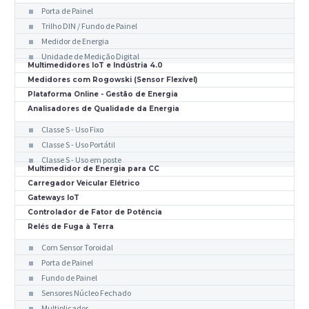
Porta de Painel
Trilho DIN / Fundo de Painel
Medidor de Energia
Unidade de Medição Digital
Multimedidores IoT e Indústria 4.0
Medidores com Rogowski (Sensor Flexível)
Plataforma Online - Gestão de Energia
Analisadores de Qualidade da Energia
Classe S - Uso Fixo
Classe S - Uso Portátil
Classe S - Uso em poste
Multimedidor de Energia para CC
Carregador Veicular Elétrico
Gateways IoT
Controlador de Fator de Potência
Relés de Fuga à Terra
Com Sensor Toroidal
Porta de Painel
Fundo de Painel
Sensores Núcleo Fechado
Multiplicador