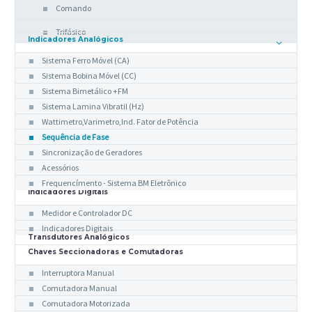
Comando
Trifásico
Indicadores Analógicos
Sistema Ferro Móvel (CA)
Sistema Bobina Móvel (CC)
Sistema Bimetálico +FM
Sistema Lamina Vibratil (Hz)
Wattimetro,Varimetro,Ind. Fator de Potência
Sequência de Fase
Sincronização de Geradores
Acessórios
Frequencímento - Sistema BM Eletrônico
Indicadores Digitais
Medidor e Controlador DC
Indicadores Digitais
Transdutores Analógicos
Chaves Seccionadoras e Comutadoras
Interruptora Manual
Comutadora Manual
Comutadora Motorizada