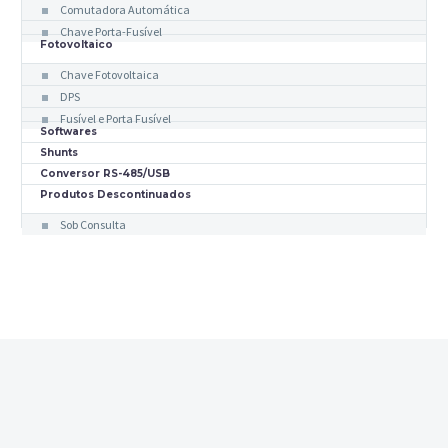
Comutadora Automática
Chave Porta-Fusível
Fotovoltaico
Chave Fotovoltaica
DPS
Fusível e Porta Fusível
Softwares
Shunts
Conversor RS-485/USB
Produtos Descontinuados
Sob Consulta