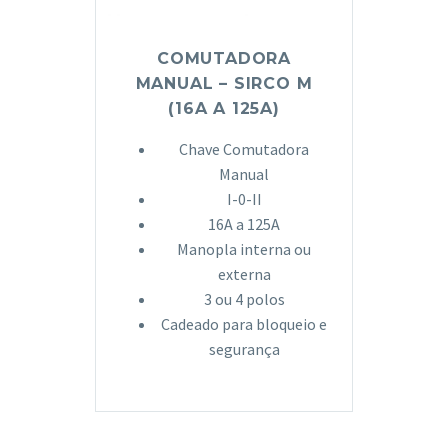
COMUTADORA
MANUAL – SIRCO M
(16A A 125A)
Chave Comutadora
Manual
I-0-II
16A a 125A
Manopla interna ou
externa
3 ou 4 polos
Cadeado para bloqueio e
segurança