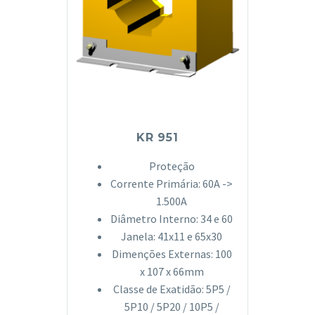
KR 951
Proteção
Corrente Primária: 60A ->
1.500A
Diâmetro Interno: 34 e 60
Janela: 41x11 e 65x30
Dimenções Externas: 100
x 107 x 66mm
Classe de Exatidão: 5P5 /
5P10 / 5P20 / 10P5 /