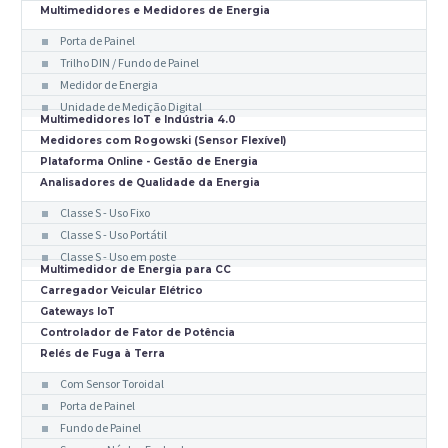
Multimedidores e Medidores de Energia
Porta de Painel
Trilho DIN / Fundo de Painel
Medidor de Energia
Unidade de Medição Digital
Multimedidores IoT e Indústria 4.0
Medidores com Rogowski (Sensor Flexível)
Plataforma Online - Gestão de Energia
Analisadores de Qualidade da Energia
Classe S - Uso Fixo
Classe S - Uso Portátil
Classe S - Uso em poste
Multimedidor de Energia para CC
Carregador Veicular Elétrico
Gateways IoT
Controlador de Fator de Potência
Relés de Fuga à Terra
Com Sensor Toroidal
Porta de Painel
Fundo de Painel