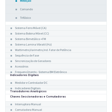
Medição
Comando
Trifásico
Indicadores Analógicos
Sistema Ferro Móvel (CA)
Sistema Bobina Móvel (CC)
Sistema Bimetálico +FM
Sistema Lamina Vibratil (Hz)
Wattimetro,Varimetro,Ind. Fator de Potência
Sequência de Fase
Sincronização de Geradores
Acessórios
Frequencímento - Sistema BM Eletrônico
Indicadores Digitais
Medidor e Controlador DC
Indicadores Digitais
Transdutores Analógicos
Chaves Seccionadoras e Comutadoras
Interruptora Manual
Comutadora Manual