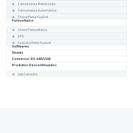
Comutadora Motorizada
Comutadora Automática
Chave Porta-Fusível
Fotovoltaico
Chave Fotovoltaica
DPS
Fusível e Porta Fusível
Softwares
Shunts
Conversor RS-485/USB
Produtos Descontinuados
Sob Consulta