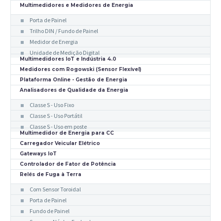
Multimedidores e Medidores de Energia
Porta de Painel
Trilho DIN / Fundo de Painel
Medidor de Energia
Unidade de Medição Digital
Multimedidores IoT e Indústria 4.0
Medidores com Rogowski (Sensor Flexível)
Plataforma Online - Gestão de Energia
Analisadores de Qualidade da Energia
Classe S - Uso Fixo
Classe S - Uso Portátil
Classe S - Uso em poste
Multimedidor de Energia para CC
Carregador Veicular Elétrico
Gateways IoT
Controlador de Fator de Potência
Relés de Fuga à Terra
Com Sensor Toroidal
Porta de Painel
Fundo de Painel