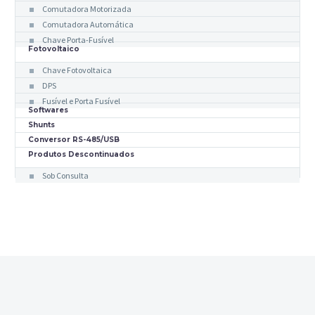
Comutadora Motorizada
Comutadora Automática
Chave Porta-Fusível
Fotovoltaico
Chave Fotovoltaica
DPS
Fusível e Porta Fusível
Softwares
Shunts
Conversor RS-485/USB
Produtos Descontinuados
Sob Consulta