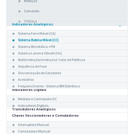
Medição
Comando
Trifásico
Indicadores Analógicos
Sistema Ferro Móvel (CA)
Sistema Bobina Móvel (CC)
Sistema Bimetálico +FM
Sistema Lamina Vibratil (Hz)
Wattimetro,Varimetro,Ind. Fator de Potência
Sequência de Fase
Sincronização de Geradores
Acessórios
Frequencímento - Sistema BM Eletrônico
Indicadores Digitais
Medidor e Controlador DC
Indicadores Digitais
Transdutores Analógicos
Chaves Seccionadoras e Comutadoras
Interruptora Manual
Comutadora Manual