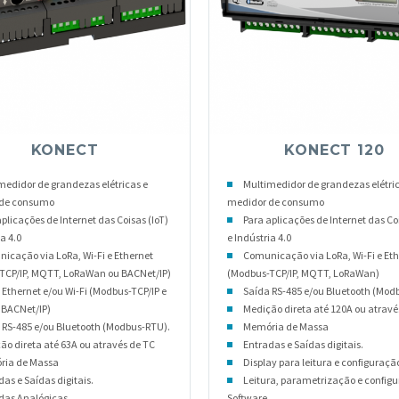
KONECT
KONECT 120
medidor de grandezas elétricas e
Multimedidor de grandezas elétric
 de consumo
medidor de consumo
plicações de Internet das Coisas (IoT)
Para aplicações de Internet das Coi
a 4.0
e Indústria 4.0
icação via LoRa, Wi-Fi e Ethernet
Comunicação via LoRa, Wi-Fi e Et
TCP/IP, MQTT, LoRaWan ou BACNet/IP)
(Modbus-TCP/IP, MQTT, LoRaWan)
 Ethernet e/ou Wi-Fi (Modbus-TCP/IP e
Saída RS-485 e/ou Bluetooth (Mod
BACNet/IP)
Medição direta até 120A ou atravé
 RS-485 e/ou Bluetooth (Modbus-RTU).
Memória de Massa
ão direta até 63A ou através de TC
Entradas e Saídas digitais.
ia de Massa
Display para leitura e configuraçã
as e Saídas digitais.
Leitura, parametrização e configu
das Analógicas.
Software