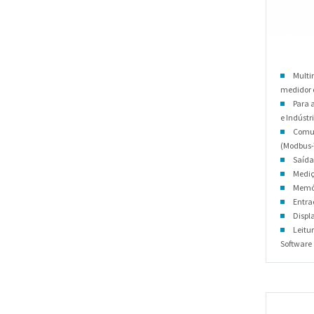
Multi
medidor
Para a
e Indústri
Comun
(Modbus-
Saída
Mediç
Memór
Entrad
Displ
Leitu
Software