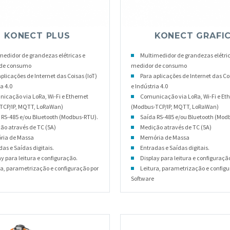
KONECT PLUS
KONECT GRAFI
medidor de grandezas elétricas e
Multimedidor de grandezas elétric
 de consumo
medidor de consumo
plicações de Internet das Coisas (IoT)
Para aplicações de Internet das Coi
a 4.0
e Indústria 4.0
icação via LoRa, Wi-Fi e Ethernet
Comunicação via LoRa, Wi-Fi e Et
TCP/IP, MQTT, LoRaWan)
(Modbus-TCP/IP, MQTT, LoRaWan)
 RS-485 e/ou Bluetooth (Modbus-RTU).
Saída RS-485 e/ou Bluetooth (Mod
ão através de TC (5A)
Medição através de TC (5A)
ia de Massa
Memória de Massa
as e Saídas digitais.
Entradas e Saídas digitais.
ay para leitura e configuração.
Display para leitura e configuraçã
ra, parametrização e configuração por
Leitura, parametrização e configu
Software