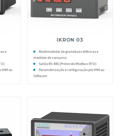
IKRON 03
as e
Multimedidor de grandezas elétricas e
medidor de consumo
TU)
Saída RS-485 (Protocolo Modbus-RTU)
r IHM ou
Parametrização e configuração por IHM ou
Software