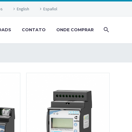
os
English
Español
OADS
CONTATO
ONDE COMPRAR