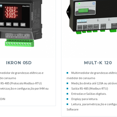
IKRON 05D
MULT-K 120
medidor de grandezas elétricas e
Multimedidor de grandezas elétric
 de consumo
medidor de consumo
 RS-485 (Protocolo Modbus-RTU)
Medição direta até 120A ou atráve
etrização e configuração por IHM ou
Saída RS-485 (Modbus-RTU)
Entradas e Saídas digitais.
 DIN
Display para leitura.
Leitura, parametrização e configu
Software