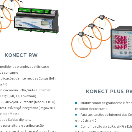
KONECT RW
medidor de grandezas elétricas e
 de consumo
plicações de Internet das Coisas (IoT)
a 4.0
icação via LoRa, Wi-Fi e Ethernet
KONECT PLUS R
TCP/IP, MQTT, LoRaWan)
 RS-485 e/ou Bluetooth (Modbus-RTU).
Multimedidor de grandezas elétric
res Flexíveis já integrados (Rogowski)
medidor de consumo
ia de Massa
Para aplicações de Internet das Coi
as e Saídas digitais.
e Indústria 4.0
ay para leitura e configuração.
Comunicação via LoRa, Wi-Fi e Et
ra, parametrização e configuração por