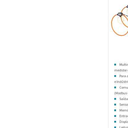
Multi
medidor
Para a
e Indústri
Comun
(Modbus-
Saída
Senso
Memór
Entrad
Displ
Leitu