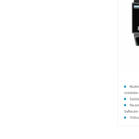
Multi
medidor
Saída
Param
Software
Trilho