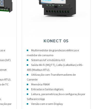
KONECT 05
as e
Multimedidor de grandezas elétricas e
medidor de consumo
sas (IoT)
Sistemas IoT e Indústria 4.0
Saída Wi-Fi (MQTT), LoRa (LoRaWan) e RS-
hernet
485 (Modbus-RTU).
Utilização com Transformadores de
bus-RTU).
Corrente
s de TC
Memória FRAM
Entradas e Saídas digitais.
Leitura, parametrização e configuração por
o.
Software e App
ração por
Versão com e sem Display