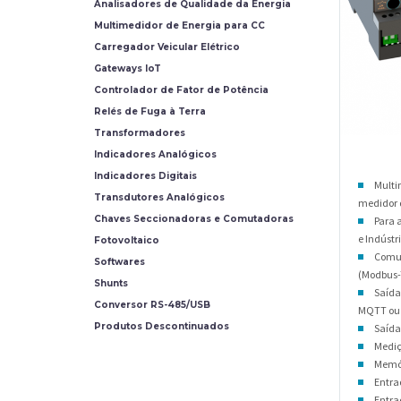
Analisadores de Qualidade da Energia
Multimedidor de Energia para CC
Carregador Veicular Elétrico
Gateways IoT
Controlador de Fator de Potência
Relés de Fuga à Terra
Transformadores
Indicadores Analógicos
Indicadores Digitais
Multi
Transdutores Analógicos
medidor
Chaves Seccionadoras e Comutadoras
Para a
e Indústri
Fotovoltaico
Comun
Softwares
(Modbus-
Shunts
Saída
Conversor RS-485/USB
MQTT ou 
Produtos Descontinuados
Saída
Mediç
Memór
Entrad
Entra