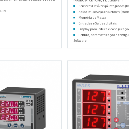
(Modbus-TCP/IP, MQTT, LoRaWan)
Sensores Flexíveis já integrados (
 DIN
Saída RS-485 e/ou Bluetooth (Mod
Memória de Massa
Entradas e Saídas digitais.
Display para leitura e configuraçã
Leitura, parametrização e configu
Software