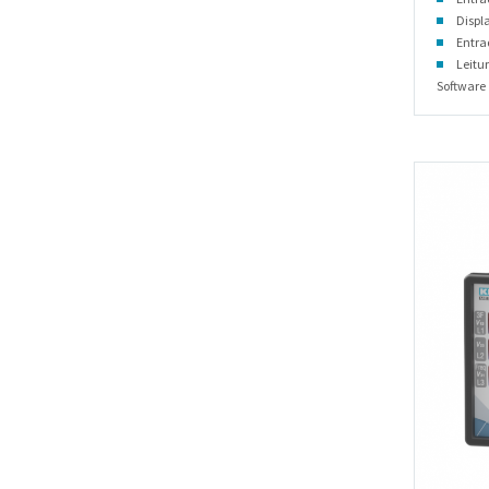
Displa
Entra
Leitu
Software