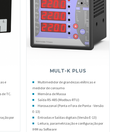
MULT-K PLUS
as e
Multimedidor de grandezas elétricas e
medidor de consumo
s de TC.
Memória de Massa
Saída RS-485 (Modbus-RTU)
Horosazonal (Ponta e Fora de Ponta - Versão
E-13)
ração por
Entradas e Saídas digitais (Versão E-13)
Leitura, parametrização e configuração por
IHM ou Software