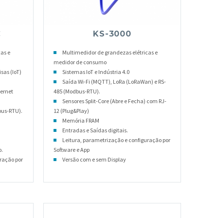
C
KS-3000
as e
Multimedidor de grandezas elétricas e
medidor de consumo
sas (IoT)
Sistemas IoT e Indústria 4.0
Saída Wi-Fi (MQTT), LoRa (LoRaWan) e RS-
hernet
485 (Modbus-RTU).
Sensores Split-Core (Abre e Fecha) com RJ-
bus-RTU).
12 (Plug&Play)
Memória FRAM
Entradas e Saídas digitais.
Leitura, parametrização e configuração por
o.
Software e App
ração por
Versão com e sem Display