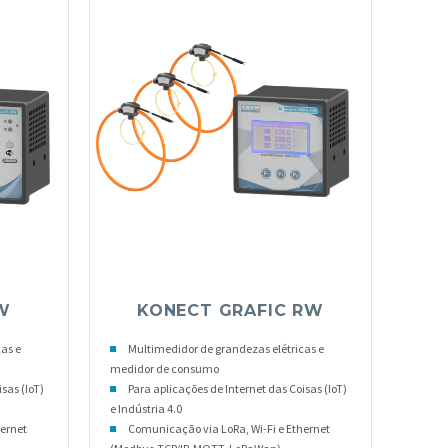
W
KONECT GRAFIC RW
as e
Multimedidor de grandezas elétricas e
medidor de consumo
sas (IoT)
Para aplicações de Internet das Coisas (IoT)
e Indústria 4.0
hernet
Comunicação via LoRa, Wi-Fi e Ethernet