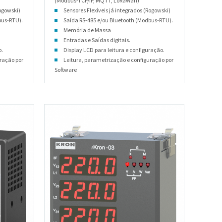
(Modbus-TCP/IP, MQTT, LoRaWan)
Rogowski)
Sensores Flexíveis já integrados (Rogowski)
bus-RTU).
Saída RS-485 e/ou Bluetooth (Modbus-RTU).
Memória de Massa
Entradas e Saídas digitais.
o.
Display LCD para leitura e configuração.
ração por
Leitura, parametrização e configuração por
Software