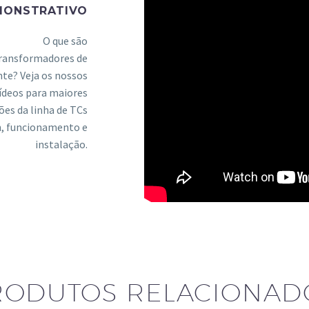
MONSTRATIVO
O que são
ransformadores de
nte? Veja os nossos
ídeos para maiores
ões da linha de TCs
n, funcionamento e
instalação.
RODUTOS RELACIONAD