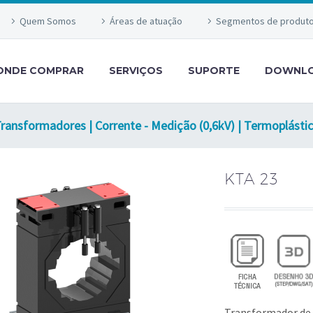
Quem Somos
Áreas de atuação
Segmentos de produt
ONDE COMPRAR
SERVIÇOS
SUPORTE
DOWNL
ransformadores | Corrente - Medição (0,6kV) | Termoplásti
KTA 23
Transformador de