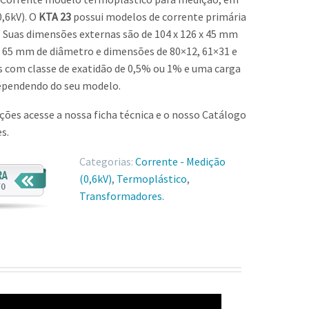
,6kV). O
KTA 23
possui modelos de corrente primária
. Suas dimensões externas são de 104 x 126 x 45 mm
 65 mm de diâmetro e dimensões de 80×12, 61×31 e
com classe de exatidão de 0,5% ou 1% e uma carga
ependendo do seu modelo.
ões acesse a nossa ficha técnica e o nosso Catálogo
s.
Categorias:
Corrente - Medição
(0,6kV)
,
Termoplástico
,
Transformadores
.