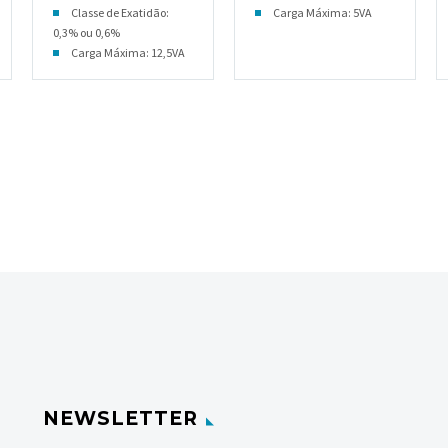
Classe de Exatidão:
Carga Máxima: 5VA
0,3% ou 0,6%
Carga Máxima: 12,5VA
NEWSLETTER