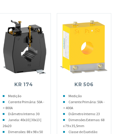
KR 174
KR 506
Medição
Medição
Corrente Primária: 50A -
Corrente Primária: 50A -
> 800A
> 400A
Diâmetro Interno: 30
Diâmetro Interno: 23
Janela: 40x10 | 30x13 |
Dimensões Externas: 68
26x20
x 79 x 35,5mm
Dimensões: 88 x 98 x 50
Classe de Exatidão: