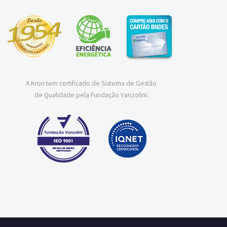
A Kron tem certificado de Sistema de Gestão
de Qualidade pela Fundação Vanzolini: