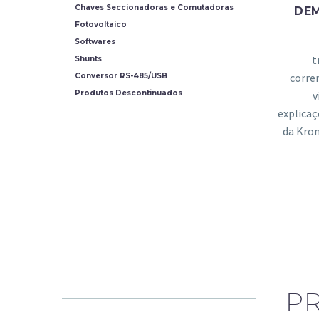
Chaves Seccionadoras e Comutadoras
DE
Fotovoltaico
Softwares
t
Shunts
corre
Conversor RS-485/USB
v
Produtos Descontinuados
explicaç
da Kro
P