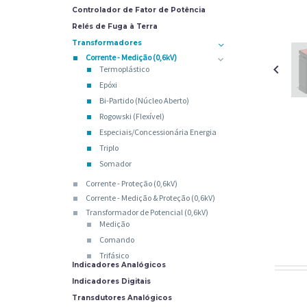
Controlador de Fator de Potência
Relés de Fuga à Terra
Transformadores
Corrente - Medição (0,6kV)
Termoplástico
Epóxi
Bi-Partido (Núcleo Aberto)
Rogowski (Flexível)
Especiais/Concessionária Energia
Triplo
Somador
Corrente - Proteção (0,6kV)
Corrente - Medição & Proteção (0,6kV)
Transformador de Potencial (0,6kV)
Medição
Comando
Trifásico
Indicadores Analógicos
Indicadores Digitais
Transdutores Analógicos