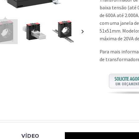
baixa tensão (até 0
de 600A até 2.000A
com uma janela de
51x51mm. Modelos 
máxima de 20VA d
Para mais informaç
de transformadore
VÍDEO