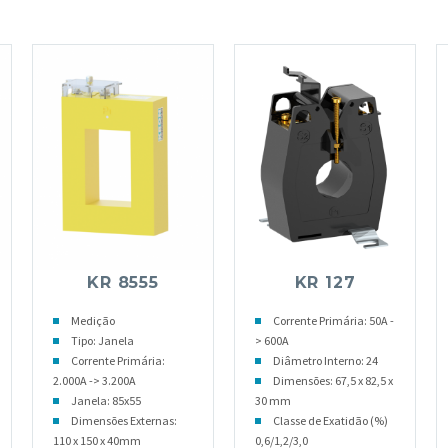
KR 8555
KR 127
Medição
Corrente Primária: 50A -
Tipo: Janela
> 600A
Corrente Primária:
Diâmetro Interno: 24
2.000A -> 3.200A
Dimensões: 67,5 x 82,5 x
Janela: 85x55
30 mm
Dimensões Externas:
Classe de Exatidão (%)
110 x 150 x 40mm
0,6/1,2/3,0