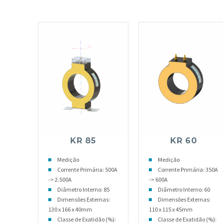
KR 85
KR 60
Medição
Medição
Corrente Primária: 500A
Corrente Primária: 350A
-> 2.500A
-> 600A
Diâmetro Interno: 85
Diâmetro Interno: 60
Dimensões Externas:
Dimensões Externas:
130 x 166 x 40mm
110 x 115 x 45mm
Classe de Exatidão (%):
Classe de Exatidão (%):