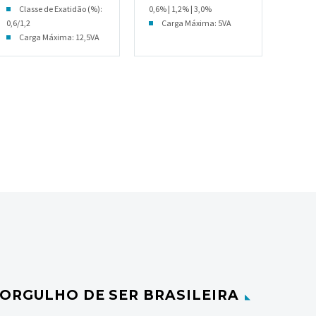
Classe de Exatidão (%):
0,6% | 1,2% | 3,0%
0,6/1,2
Carga Máxima: 5VA
Carga Máxima: 12,5VA
ORGULHO DE SER BRASILEIRA