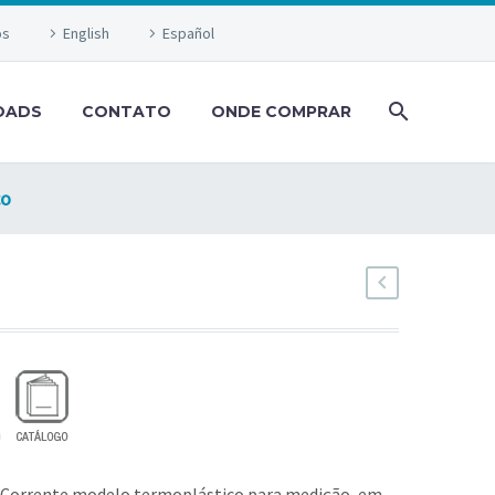
os
English
Español
OADS
CONTATO
ONDE COMPRAR
co
 Corrente modelo termoplástico para medição, em