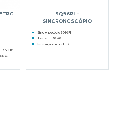
METRO
SQ96PI –
SINCRONOSCÓPIO
Sincronoscópio SQ96PI
Tamanho 96x96
Indicação com a LED
7 a 53Hz
380 ou