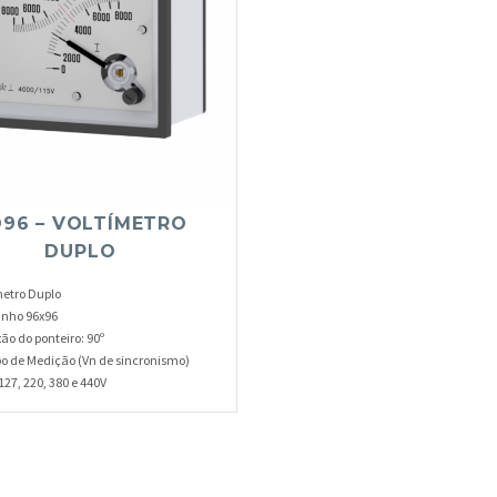
96 – VOLTÍMETRO
DUPLO
metro Duplo
nho 96x96
ão do ponteiro: 90º
 de Medição (Vn de sincronismo)
127, 220, 380 e 440V