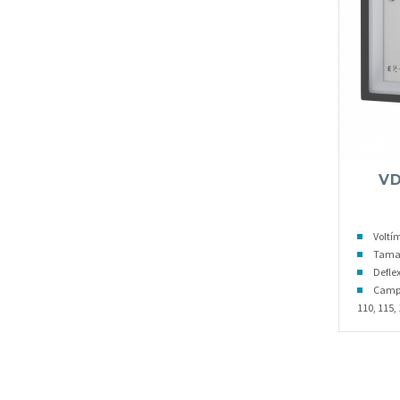
VD
Voltí
Tama
Deflex
Campo
110, 115, 