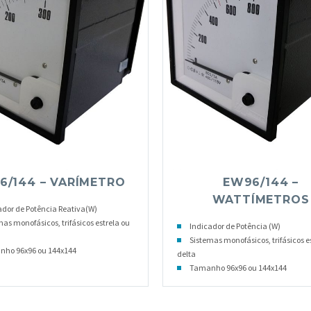
6/144 – VARÍMETRO
EW96/144 –
WATTÍMETROS
ador de Potência Reativa(W)
mas monofásicos, trifásicos estrela ou
Indicador de Potência (W)
Sistemas monofásicos, trifásicos e
ho 96x96 ou 144x144
delta
Tamanho 96x96 ou 144x144