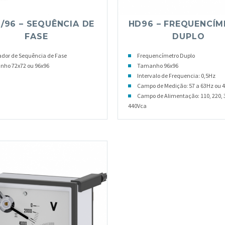
/96 – SEQUÊNCIA DE
HD96 – FREQUENCÍ
FASE
DUPLO
ador de Sequência de Fase
Frequencímetro Duplo
ho 72x72 ou 96x96
Tamanho 96x96
Intervalo de Frequencia: 0,5Hz
Campo de Medição: 57 a 63Hz ou 4
Campo de Alimentação: 110, 220, 
440Vca