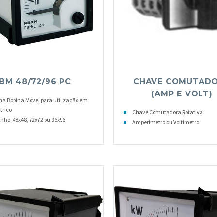
BM 48/72/96 PC
CHAVE COMUTAD
(AMP E VOLT)
ma Bobina Móvel para utilização em
trico
Chave Comutadora Rotativa
ho: 48x48, 72x72 ou 96x96
Amperímetro ou Voltímetro