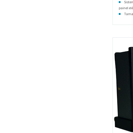
Siste
painel elé
Taman