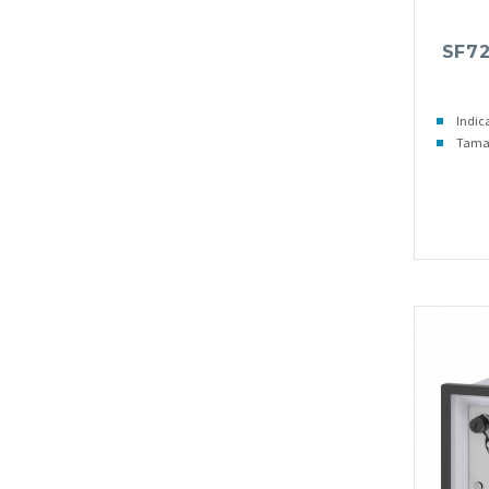
SF72
Indic
Taman