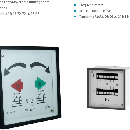
ma Ferro Móvel para utilização em
Frequêncimetro
trico
Sistema Bobina Móvel
ho: 48x48, 72x72 ou 96x96
Tamanho 72x72, 96x96 ou 144x144