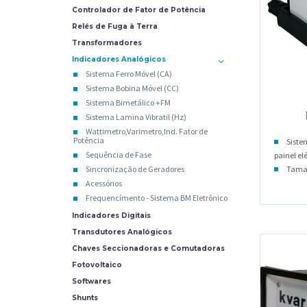
Controlador de Fator de Potência
Relés de Fuga à Terra
Transformadores
Indicadores Analógicos
Sistema Ferro Móvel (CA)
Sistema Bobina Móvel (CC)
Sistema Bimetálico +FM
Sistema Lamina Vibratil (Hz)
Wattimetro,Varimetro,Ind. Fator de
Potência
Siste
Sequência de Fase
painel elé
Taman
Sincronização de Geradores
Acessórios
Frequencímento - Sistema BM Eletrônico
Indicadores Digitais
Transdutores Analógicos
Chaves Seccionadoras e Comutadoras
Fotovoltaico
Softwares
Shunts