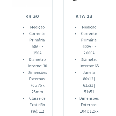
KR 30
KTA 23
Medição
Medição
Corrente
Corrente
Primária:
Primária:
50A ->
600A ->
150A
2.000A
Diâmetro
Diâmetro
Interno: 30
Interno: 65
Dimensões
Janela:
Externas:
80x12 |
70 x 75 x
61x31 |
25mm
51x51
Classe de
Dimensões
Exatidão
Externas:
(%): 1,2
104 x 126 x