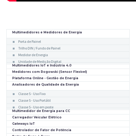
Multimedidores e Medidores de Energia
Porta de Painel
Trilho DIN / Fundo de Painel
Medidor de Energia
Unidade de Medição Digital
Multimedidores IoT e Indústria 4.0
Medidores com Rogowski (Sensor Flexível)
Plataforma Online - Gestão de Energia
Analisadores de Qualidade da Energia
Classe S - Uso Fixo
Classe S - Uso Portátil
Classe S - Uso em poste
Multimedidor de Energia para CC
Carregador Veicular Elétrico
Gateways IoT
Controlador de Fator de Potência