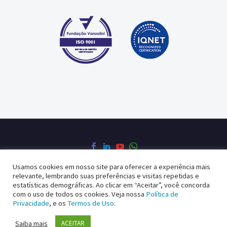
Usamos cookies em nosso site para oferecer a experiência mais
relevante, lembrando suas preferências e visitas repetidas e
Política de Privacidade
Política da Qualidade
estatísticas demográficas. Ao clicar em “Aceitar”, você concorda
com o uso de todos os cookies. Veja nossa
Política de
Privacidade
, e os
Termos de Uso
.
2022 © Copyright Kron Medidores powered by blue media studios
Saiba mais
ACEITAR