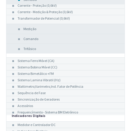
Corrente - Proteção (0,6kV)
Corrente - Medição & Proteção (0,6kV)
Transformador de Potencial (0,6kV)
Medição
Comando
Trifásico
Indicadores Analógicos
Sistema Ferro Móvel (CA)
Sistema Bobina Móvel (CC)
Sistema Bimetálico +FM
Sistema Lamina Vibratil (Hz)
Wattimetro,Varimetro,Ind. Fator de Potência
Sequência de Fase
Sincronização de Geradores
Acessórios
Frequencímento - Sistema BM Eletrônico
Indicadores Digitais
Medidor e Controlador DC