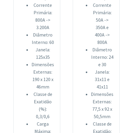
Corrente
Corrente
Primária:
Primária:
800A ->
50A ->
3.200A
350A e
Diâmetro
400A ->
Interno: 60
800A
Janela:
Diâmetro
125x35
Interno: 24
Dimensões
e 30
Externas:
Janela:
190 x 120 x
31x11 e
46mm
41x11
Classe de
Dimensões
Exatidão
Externas:
(%):
77,5 x 92 x
0,3/0,6
50,5mm
Carga
Classe de
Máxima:
Exatidão: