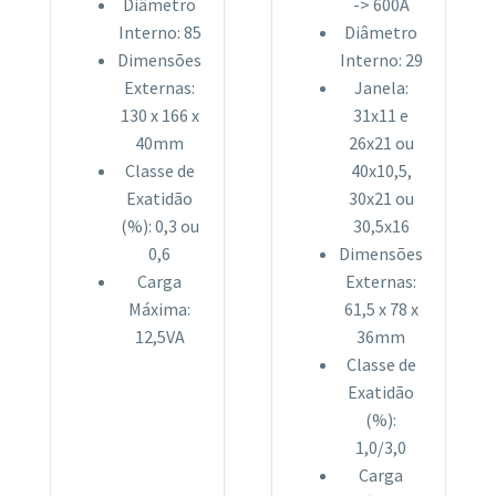
Diâmetro
-> 600A
Interno: 85
Diâmetro
Dimensões
Interno: 29
Externas:
Janela:
130 x 166 x
31x11 e
40mm
26x21 ou
Classe de
40x10,5,
Exatidão
30x21 ou
(%): 0,3 ou
30,5x16
0,6
Dimensões
Carga
Externas:
Máxima:
61,5 x 78 x
12,5VA
36mm
Classe de
Exatidão
(%):
1,0/3,0
Carga