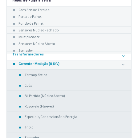
Relés de Fuga à Terra
Com Sensor Toroidal
Porta de Painel
Fundo de Painel
Sensores Núcleo Fechado
Multiplicador
Sensores Núcleo Aberto
Somador
Transformadores
Corrente - Medição (0,6kV)
Termoplástico
Epóxi
Bi-Partido (Núcleo Aberto)
Rogowski (Flexível)
Especiais/Concessionária Energia
Triplo
Somador