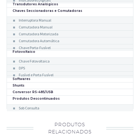
Indicadores Digitais
Transdutores Analógicos
Chaves Seccionadoras e Comutadoras
Interruptora Manual
Comutadora Manual
Comutadora Motorizada
Comutadora Automática
Chave Porta-Fusível
Fotovoltaico
Chave Fotovoltaica
DPS
Fusível e Porta Fusível
Softwares
Shunts
Conversor RS-485/USB
Produtos Descontinuados
Sob Consulta
PRODUTOS
RELACIONADOS