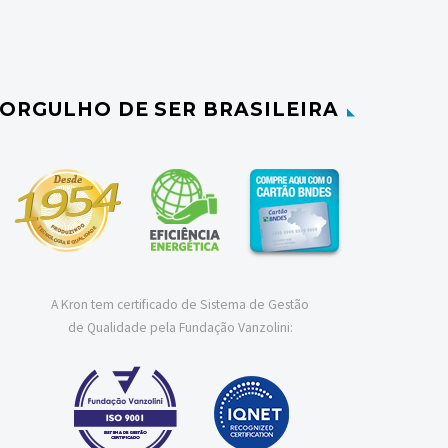
ORGULHO DE SER BRASILEIRA
A Kron tem certificado de Sistema de Gestão
de Qualidade pela Fundação Vanzolini: