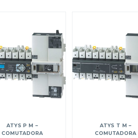
ATYS P M –
ATYS T M –
COMUTADORA
COMUTADORA