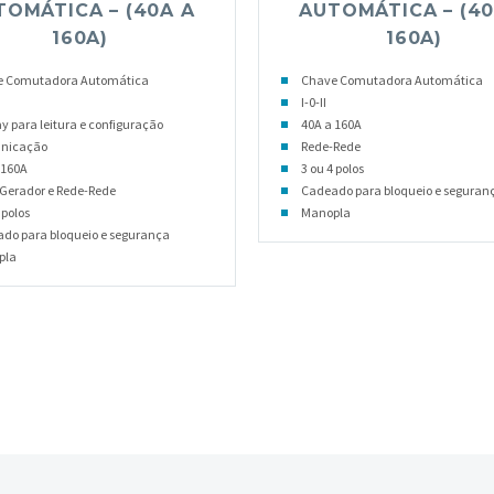
TOMÁTICA – (40A A
AUTOMÁTICA – (40
160A)
160A)
e Comutadora Automática
Chave Comutadora Automática
I-0-II
ay para leitura e configuração
40A a 160A
nicação
Rede-Rede
 160A
3 ou 4 polos
Gerador e Rede-Rede
Cadeado para bloqueio e seguran
 polos
Manopla
do para bloqueio e segurança
pla