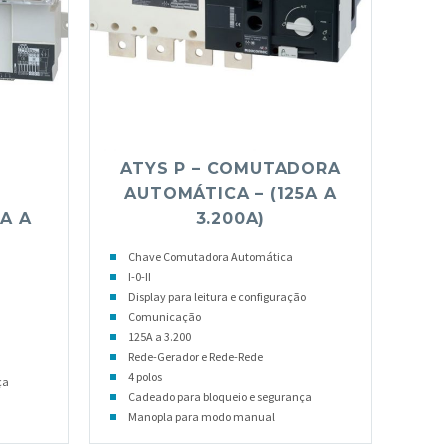
ATYS P – COMUTADORA
AUTOMÁTICA – (125A A
A A
3.200A)
Chave Comutadora Automática
I-0-II
Display para leitura e configuração
Comunicação
125A a 3.200
Rede-Gerador e Rede-Rede
4 polos
ça
Cadeado para bloqueio e segurança
Manopla para modo manual