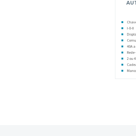
AU
Chav
I-0-II
Displ
Comu
40A a
Rede-
2 ou 4
Cadea
Mano