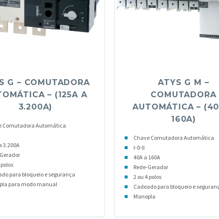
S G – COMUTADORA
ATYS G M –
OMÁTICA – (125A A
COMUTADORA
3.200A)
AUTOMÁTICA – (40
160A)
e Comutadora Automática
Chave Comutadora Automática
a 3.200A
I-0-II
Gerador
40A a 160A
 polos
Rede-Gerador
do para bloqueio e segurança
2 ou 4 polos
pla para modo manual
Cadeado para bloqueio e seguran
Manopla