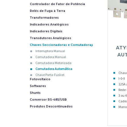
Controlador de Fator de Potência
Relés de Fuga à Terra
Transformadores
Indicadores Analógicos
Indicadores Digitais
Transdutores Analógicos
Chaves Seccionadoras e Comutadoras
ATY
Interruptora Manual
AUT
Comutadora Manual
Comutadora Motorizada
Comutadora Automática
Chav
Chave Porta-Fusível
I-0-II
Fotovoltaico
125A 
Softwares
Rede-
Shunts
3 ou 4
Conversor RS-485/USB
Cadea
Mano
Produtos Descontinuados