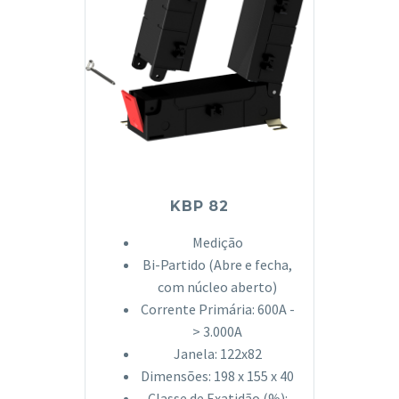
KBP 82
Medição
Bi-Partido (Abre e fecha,
com núcleo aberto)
Corrente Primária: 600A -
> 3.000A
Janela: 122x82
Dimensões: 198 x 155 x 40
Classe de Exatidão (%):