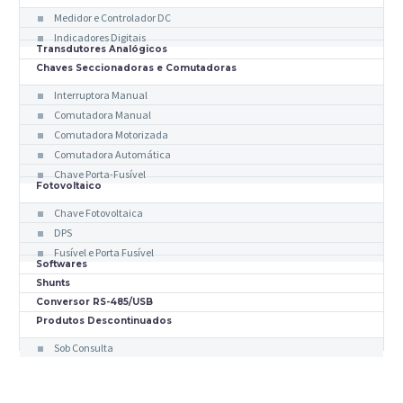
Medidor e Controlador DC
Indicadores Digitais
Transdutores Analógicos
Chaves Seccionadoras e Comutadoras
Interruptora Manual
Comutadora Manual
Comutadora Motorizada
Comutadora Automática
Chave Porta-Fusível
Fotovoltaico
Chave Fotovoltaica
DPS
Fusível e Porta Fusível
Softwares
Shunts
Conversor RS-485/USB
Produtos Descontinuados
Sob Consulta