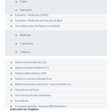
Triplo
Somador
Corrente - Proteção (0,6kV)
Corrente - Medição & Proteção (0,6kV)
Transformador de Potencial (0,6kV)
Medição
Comando
Trifásico
Indicadores Analógicos
Sistema Ferro Móvel (CA)
Sistema Bobina Móvel (CC)
Sistema Bimetálico +FM
Sistema Lamina Vibratil (Hz)
Wattimetro,Varimetro,Ind. Fator de Potência
Sequência de Fase
Sincronização de Geradores
Acessórios
Frequencímento - Sistema BM Eletrônico
Indicadores Digitais