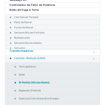
Gateways IoT
Controlador de Fator de Potência
Relés de Fuga à Terra
Com Sensor Toroidal
Porta de Painel
Fundo de Painel
Sensores Núcleo Fechado
Multiplicador
Sensores Núcleo Aberto
Somador
Transformadores
Corrente - Medição (0,6kV)
Termoplástico
Epóxi
Bi-Partido (Núcleo Aberto)
Rogowski (Flexível)
Especiais/Concessionária Energia