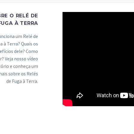
RE O RELÉ DE
FUGA À TERRA
nciona um Relé de
a à Terra? Quais os
efícios dele? Como
ar? Veja nosso vídeo
tório e conheça um
ais sobre os Relés
de Fuga à Terra.