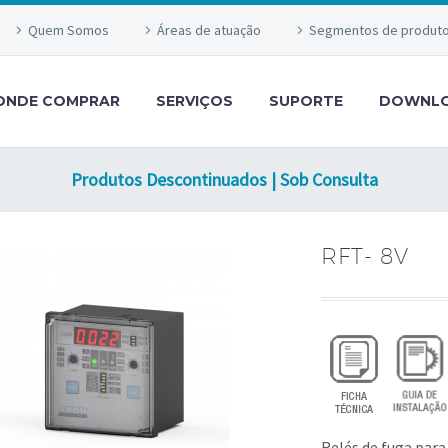
Quem Somos
Áreas de atuação
Segmentos de produt
ONDE COMPRAR
SERVIÇOS
SUPORTE
DOWNL
Produtos Descontinuados | Sob Consulta
RFT- 8V
Relés de fuga para