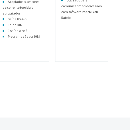
Utilizado para
Acoplados a sensores
comunicar medidores Kron
de corrente toroidais
com software RedeMB ou
apropriados
Rateio.
Saída RS-485
Trilho DIN
1 saída a relé
Programação por IHM