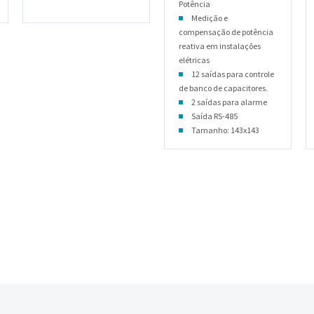
Potência
Medição e
compensação de potência
reativa em instalações
elétricas
12 saídas para controle
de banco de capacitores.
2 saídas para alarme
Saída RS-485
Tamanho: 143x143