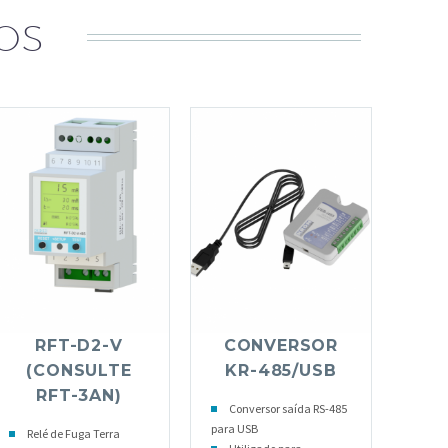
OS
RFT-D2-V
CONVERSOR
(CONSULTE
KR-485/USB
RFT-3AN)
Conversor saída RS-485
para USB
Relé de Fuga Terra