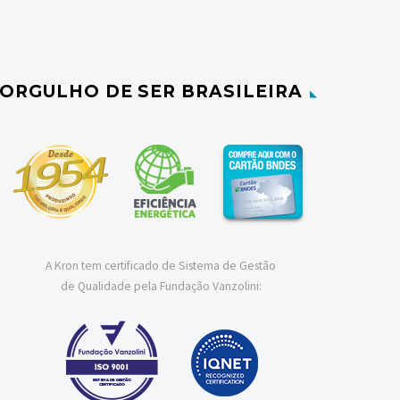
ORGULHO DE SER BRASILEIRA
A Kron tem certificado de Sistema de Gestão
de Qualidade pela Fundação Vanzolini: