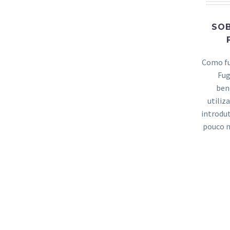
SOB
Como fu
Fug
ben
utiliz
introdu
pouco m