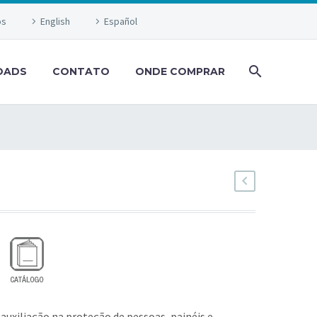
os
English
Español
OADS
CONTATO
ONDE COMPRAR
 auxiliação na proteção de pessoas, painéis e