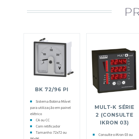
P
BK 72/96 PI
Sistema Bobina Móvel
MULT-K SÉRIE
para utilização em painel
elétrico
2 (CONSULTE
CA ou CC
IKRON 03)
Com retificador
Tamanho: 72x72 ou
Consulte o iKron 03 ou
96x96