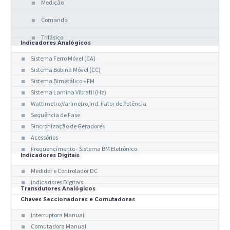
Medição
Comando
Trifásico
Indicadores Analógicos
Sistema Ferro Móvel (CA)
Sistema Bobina Móvel (CC)
Sistema Bimetálico +FM
Sistema Lamina Vibratil (Hz)
Wattimetro,Varimetro,Ind. Fator de Potência
Sequência de Fase
Sincronização de Geradores
Acessórios
Frequencímento - Sistema BM Eletrônico
Indicadores Digitais
Medidor e Controlador DC
Indicadores Digitais
Transdutores Analógicos
Chaves Seccionadoras e Comutadoras
Interruptora Manual
Comutadora Manual