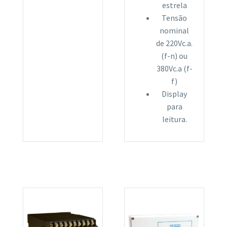
estrela
Tensão
nominal
de 220Vc.a.
(f-n) ou
380Vc.a (f-
f)
Display
para
leitura.