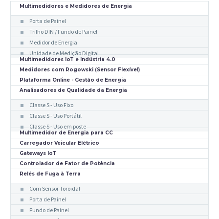
Multimedidores e Medidores de Energia
Porta de Painel
Trilho DIN / Fundo de Painel
Medidor de Energia
Unidade de Medição Digital
Multimedidores IoT e Indústria 4.0
Medidores com Rogowski (Sensor Flexível)
Plataforma Online - Gestão de Energia
Analisadores de Qualidade da Energia
Classe S - Uso Fixo
Classe S - Uso Portátil
Classe S - Uso em poste
Multimedidor de Energia para CC
Carregador Veicular Elétrico
Gateways IoT
Controlador de Fator de Potência
Relés de Fuga à Terra
Com Sensor Toroidal
Porta de Painel
Fundo de Painel