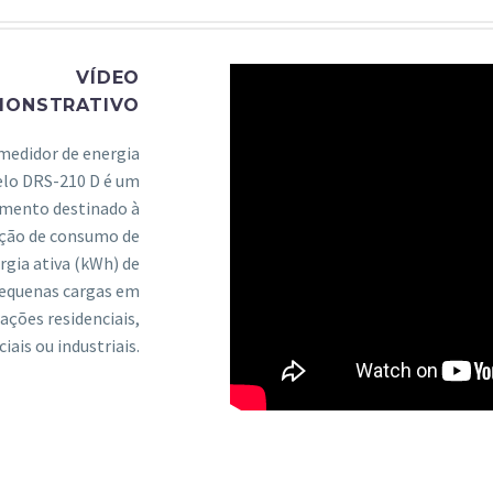
VÍDEO
MONSTRATIVO
medidor de energia
lo DRS-210 D é um
umento destinado à
ção de consumo de
rgia ativa (kWh) de
equenas cargas em
cações residenciais,
iais ou industriais.