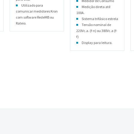
Medidor de Consumo
Utilizado para
Medição direta até
comunicar medidores Kron
100A.
com software RedeMB ou
Sistema trifásico estrela
Rateio.
Tensão nominal de
220Vc.a. (f-n) ou 380Vc.a (f-
f)
Display para leitura.