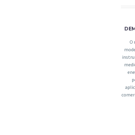
DE
O 
mode
instr
medi
ene
p
apli
comerc