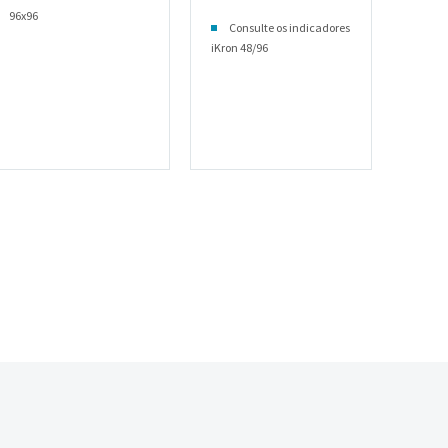
96x96
Consulte os indicadores
iKron 48/96