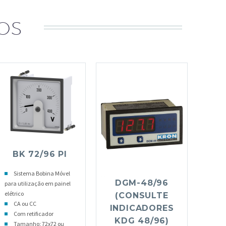
OS
BK 72/96 PI
Sistema Bobina Móvel
DGM-48/96
para utilização em painel
elétrico
(CONSULTE
CA ou CC
INDICADORES
Com retificador
KDG 48/96)
Tamanho: 72x72 ou