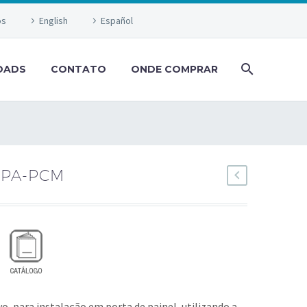
os
English
Español
OADS
CONTATO
ONDE COMPRAR
 PA-PCM
vo, para instalação em porta de painel, utilizando a