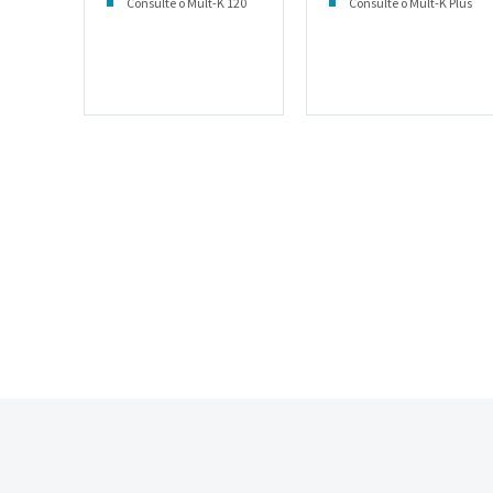
Consulte o Mult-K 120
Consulte o Mult-K Plus