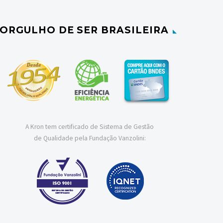
ORGULHO DE SER BRASILEIRA
A Kron tem certificado de Sistema de Gestão
de Qualidade pela Fundação Vanzolini: