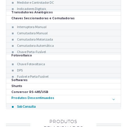
Medidor e Controlador DC
Indicadores Digitais
Transdutores Analógicos
Chaves Seccionadoras e Comutadoras
Interruptora Manual
Comutadora Manual
Comutadora Motorizada
Comutadora Automática
Chave Porta-Fusível
Fotovoltaico
Chave Fotovoltaica
DPS
Fusível e Porta Fusível
Softwares
Shunts
Conversor RS-485/USB
Produtos Descontinuados
Sob Consulta
PRODUTOS