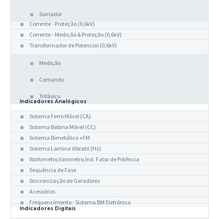
Somador
Corrente - Proteção (0,6kV)
Corrente - Medição & Proteção (0,6kV)
Transformador de Potencial (0,6kV)
Medição
Comando
Trifásico
Indicadores Analógicos
Sistema Ferro Móvel (CA)
Sistema Bobina Móvel (CC)
Sistema Bimetálico +FM
Sistema Lamina Vibratil (Hz)
Wattimetro,Varimetro,Ind. Fator de Potência
Sequência de Fase
Sincronização de Geradores
Acessórios
Frequencímento - Sistema BM Eletrônico
Indicadores Digitais