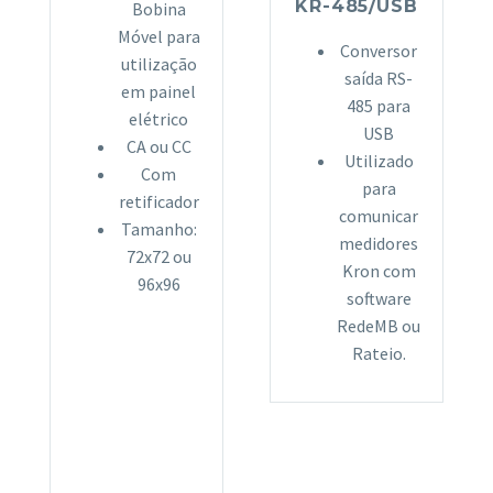
KR-485/USB
Bobina
Móvel para
Conversor
utilização
saída RS-
em painel
485 para
elétrico
USB
CA ou CC
Utilizado
Com
para
retificador
comunicar
Tamanho:
medidores
72x72 ou
Kron com
96x96
software
RedeMB ou
Rateio.