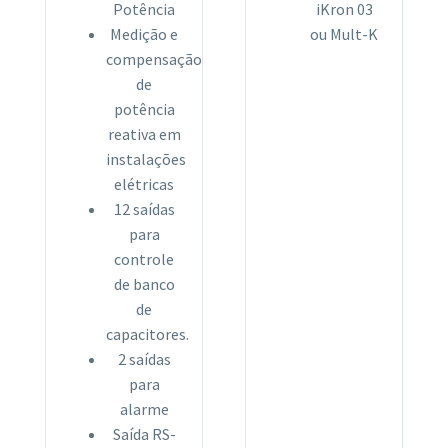
Potência
iKron 03
Medição e
ou Mult-K
compensação
de
potência
reativa em
instalações
elétricas
12 saídas
para
controle
de banco
de
capacitores.
2 saídas
para
alarme
Saída RS-