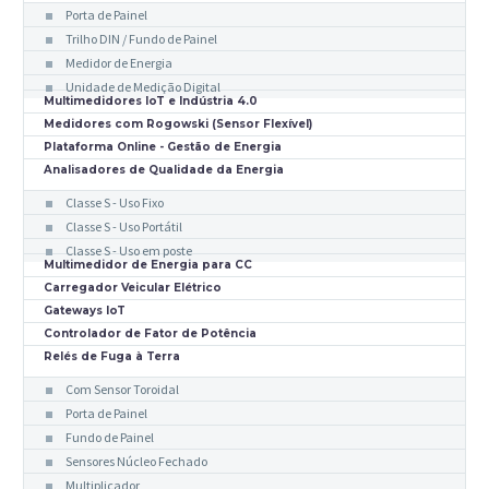
Porta de Painel
Trilho DIN / Fundo de Painel
Medidor de Energia
Unidade de Medição Digital
Multimedidores IoT e Indústria 4.0
Medidores com Rogowski (Sensor Flexível)
Plataforma Online - Gestão de Energia
Analisadores de Qualidade da Energia
Classe S - Uso Fixo
Classe S - Uso Portátil
Classe S - Uso em poste
Multimedidor de Energia para CC
Carregador Veicular Elétrico
Gateways IoT
Controlador de Fator de Potência
Relés de Fuga à Terra
Com Sensor Toroidal
Porta de Painel
Fundo de Painel
Sensores Núcleo Fechado
Multiplicador