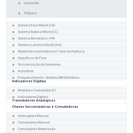
Comando
Trifásico
Indicadores Analógicos
Sistema Ferro Móvel (CA)
Sistema Bobina Móvel (CC)
Sistema Bimetálico +FM
Sistema Lamina Vibratil (Hz)
Wattimetro,Varimetro,Ind. Fator de Potência
Sequência de Fase
Sincronização de Geradores
Acessórios
Frequencímento - Sistema BM Eletrônico
Indicadores Digitais
Medidor e Controlador DC
Indicadores Digitais
Transdutores Analógicos
Chaves Seccionadoras e Comutadoras
Interruptora Manual
Comutadora Manual
Comutadora Motorizada