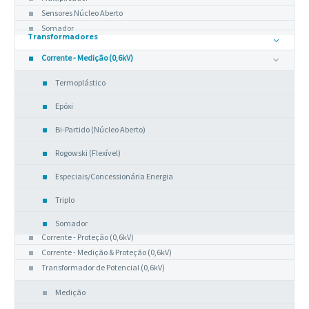
Sensores Núcleo Aberto
Somador
Transformadores
Corrente - Medição (0,6kV)
Termoplástico
Epóxi
Bi-Partido (Núcleo Aberto)
Rogowski (Flexível)
Especiais/Concessionária Energia
Triplo
Somador
Corrente - Proteção (0,6kV)
Corrente - Medição & Proteção (0,6kV)
Transformador de Potencial (0,6kV)
Medição