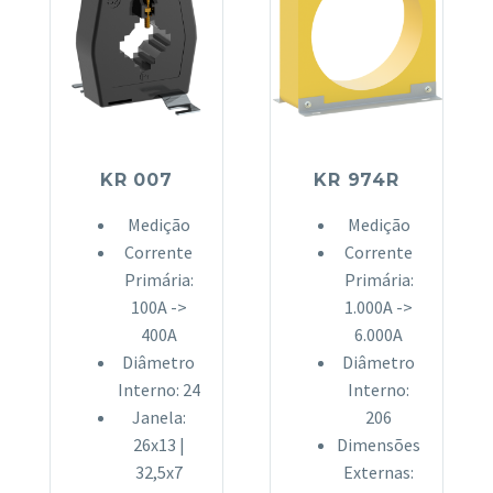
KR 007
KR 974R
Medição
Medição
Corrente
Corrente
Primária:
Primária:
100A ->
1.000A ->
400A
6.000A
Diâmetro
Diâmetro
Interno: 24
Interno:
Janela:
206
26x13 |
Dimensões
32,5x7
Externas: