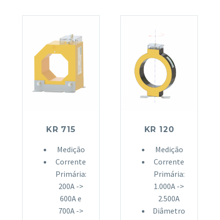
KR 715
KR 120
Medição
Medição
Corrente
Corrente
Primária:
Primária:
200A ->
1.000A ->
600A e
2.500A
700A ->
Diâmetro