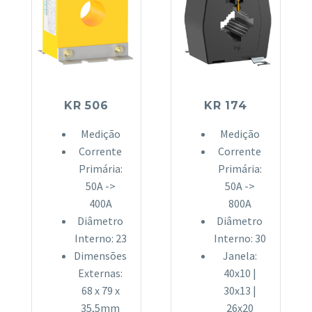
KR 506
KR 174
Medição
Medição
Corrente
Corrente
Primária:
Primária:
50A ->
50A ->
400A
800A
Diâmetro
Diâmetro
Interno: 23
Interno: 30
Dimensões
Janela:
Externas:
40x10 |
68 x 79 x
30x13 |
35,5mm
26x20