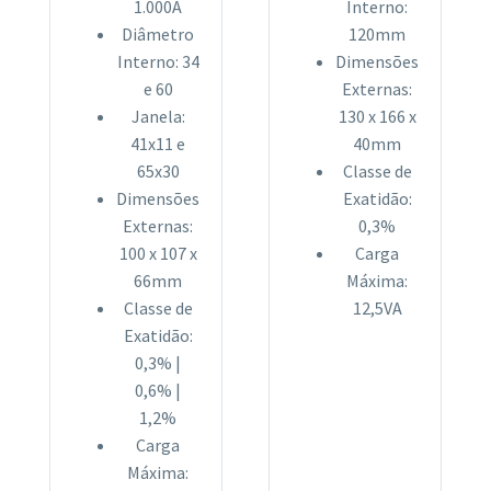
1.000A
Interno:
Diâmetro
120mm
Interno: 34
Dimensões
e 60
Externas:
Janela:
130 x 166 x
41x11 e
40mm
65x30
Classe de
Dimensões
Exatidão:
Externas:
0,3%
100 x 107 x
Carga
66mm
Máxima:
Classe de
12,5VA
Exatidão:
0,3% |
0,6% |
1,2%
Carga
Máxima: