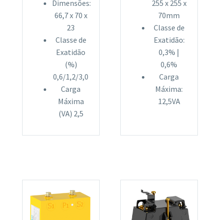
Dimensões:
255 x 255 x
66,7 x 70 x
70mm
23
Classe de
Classe de
Exatidão:
Exatidão
0,3% |
(%)
0,6%
0,6/1,2/3,0
Carga
Carga
Máxima:
Máxima
12,5VA
(VA) 2,5