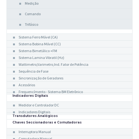
Medição
Comando
Trifásico
Indicadores Analógicos
Sistema Ferro Móvel (CA)
Sistema Bobina Móvel (CC)
Sistema Bimetálico +FM
Sistema Lamina Vibratil (Hz)
Wattimetro,Varimetro,Ind. Fator de Potência
Sequência de Fase
Sincronização de Geradores
Acessórios
Frequencímento - Sistema BM Eletrônico
Indicadores Digitais
Medidor e Controlador DC
Indicadores Digitais
Transdutores Analógicos
Chaves Seccionadoras e Comutadoras
Interruptora Manual
Comutadora Manual