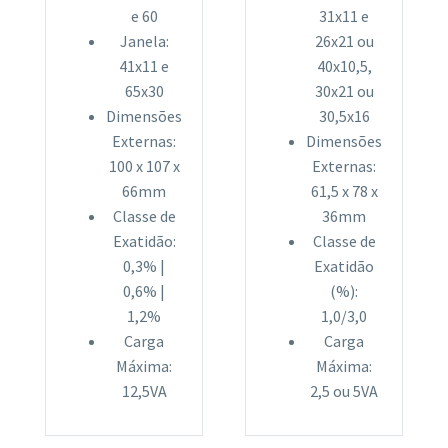
e 60
31x11 e
Janela:
26x21 ou
41x11 e
40x10,5,
65x30
30x21 ou
Dimensões
30,5x16
Externas:
Dimensões
100 x 107 x
Externas:
66mm
61,5 x 78 x
Classe de
36mm
Exatidão:
Classe de
0,3% |
Exatidão
0,6% |
(%):
1,2%
1,0/3,0
Carga
Carga
Máxima:
Máxima:
12,5VA
2,5 ou 5VA