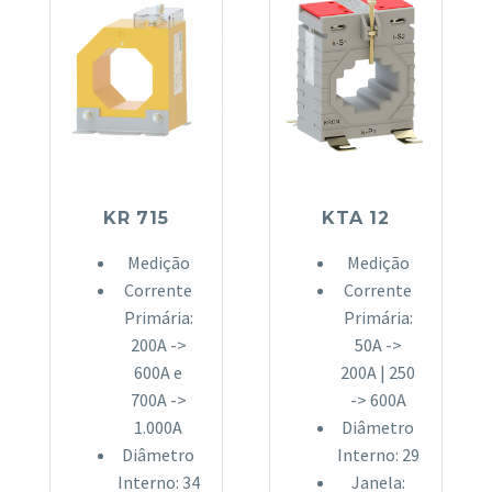
KR 715
KTA 12
Medição
Medição
Corrente
Corrente
Primária:
Primária:
200A ->
50A ->
600A e
200A | 250
700A ->
-> 600A
1.000A
Diâmetro
Diâmetro
Interno: 29
Interno: 34
Janela: