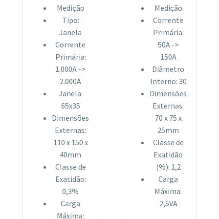
Medição
Medição
Tipo:
Corrente
Janela
Primária:
Corrente
50A ->
Primária:
150A
1.000A ->
Diâmetro
2.000A
Interno: 30
Janela:
Dimensões
65x35
Externas:
Dimensões
70 x 75 x
Externas:
25mm
110 x 150 x
Classe de
40mm
Exatidão
Classe de
(%): 1,2
Exatidão:
Carga
0,3%
Máxima:
Carga
2,5VA
Máxima: