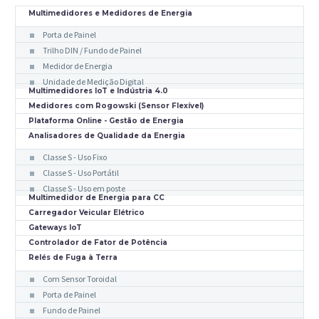
Multimedidores e Medidores de Energia
Porta de Painel
Trilho DIN / Fundo de Painel
Medidor de Energia
Unidade de Medição Digital
Multimedidores IoT e Indústria 4.0
Medidores com Rogowski (Sensor Flexível)
Plataforma Online - Gestão de Energia
Analisadores de Qualidade da Energia
Classe S - Uso Fixo
Classe S - Uso Portátil
Classe S - Uso em poste
Multimedidor de Energia para CC
Carregador Veicular Elétrico
Gateways IoT
Controlador de Fator de Potência
Relés de Fuga à Terra
Com Sensor Toroidal
Porta de Painel
Fundo de Painel