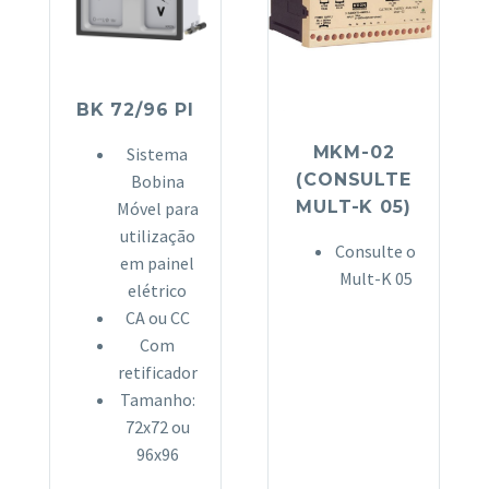
BK 72/96 PI
MKM-02
Sistema
(CONSULTE
Bobina
MULT-K 05)
Móvel para
utilização
Consulte o
em painel
Mult-K 05
elétrico
CA ou CC
Com
retificador
Tamanho:
72x72 ou
96x96