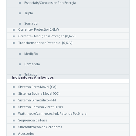
Especiais/Concessionária Energia
Triplo
Somador
Corrente - Proteção (0,6kV)
Corrente - Medição & Proteção (0,6kV)
Transformador de Potencial (0,6kV)
Medição
Comando
Trifásico
Indicadores Analógicos
Sistema Ferro Móvel (CA)
Sistema Bobina Móvel (CC)
Sistema Bimetálico +FM
Sistema Lamina Vibratil (Hz)
Wattimetro,Varimetro,Ind. Fator de Potência
Sequência de Fase
Sincronização de Geradores
Acessórios