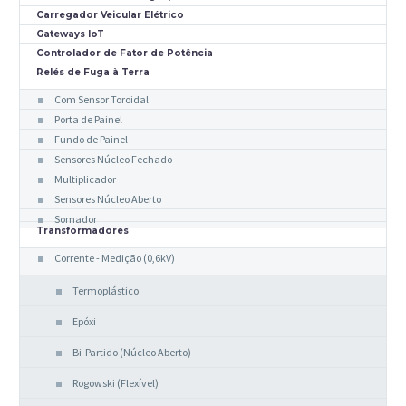
Carregador Veicular Elétrico
Gateways IoT
Controlador de Fator de Potência
Relés de Fuga à Terra
Com Sensor Toroidal
Porta de Painel
Fundo de Painel
Sensores Núcleo Fechado
Multiplicador
Sensores Núcleo Aberto
Somador
Transformadores
Corrente - Medição (0,6kV)
Termoplástico
Epóxi
Bi-Partido (Núcleo Aberto)
Rogowski (Flexível)