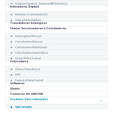
Frequencímento - Sistema BM Eletrônico
Indicadores Digitais
Medidor e Controlador DC
Indicadores Digitais
Transdutores Analógicos
Chaves Seccionadoras e Comutadoras
Interruptora Manual
Comutadora Manual
Comutadora Motorizada
Comutadora Automática
Chave Porta-Fusível
Fotovoltaico
Chave Fotovoltaica
DPS
Fusível e Porta Fusível
Softwares
Shunts
Conversor RS-485/USB
Produtos Descontinuados
Sob Consulta