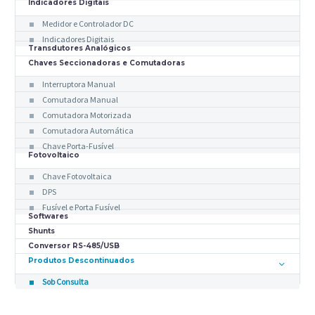
Indicadores Digitais
Medidor e Controlador DC
Indicadores Digitais
Transdutores Analógicos
Chaves Seccionadoras e Comutadoras
Interruptora Manual
Comutadora Manual
Comutadora Motorizada
Comutadora Automática
Chave Porta-Fusível
Fotovoltaico
Chave Fotovoltaica
DPS
Fusível e Porta Fusível
Softwares
Shunts
Conversor RS-485/USB
Produtos Descontinuados
Sob Consulta