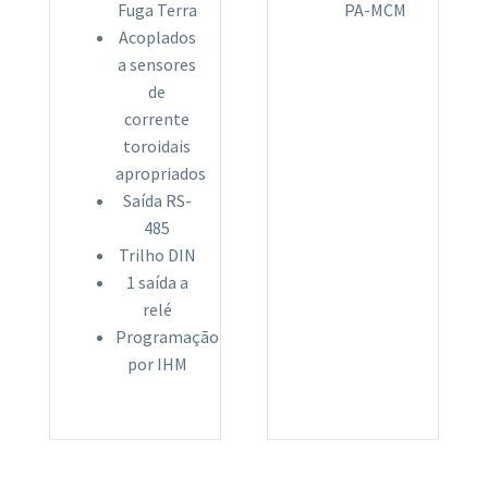
Fuga Terra
PA-MCM
Acoplados
a sensores
de
corrente
toroidais
apropriados
Saída RS-
485
Trilho DIN
1 saída a
relé
Programação
por IHM