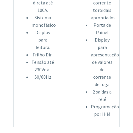
direta até
corrente
100A.
toroidais
Sistema
apropriados
monofásico
Porta de
Display
Painel
para
Display
leitura.
para
Trilho Din.
apresentação
Tensão até
de valores
230Vc.a..
de
50/60Hz
corrente
de fuga
2 saídas a
relé
Programação
por IHM