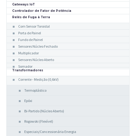
Gateways IoT
Controlador de Fator de Potência
Relés de Fuga à Terra
Com Sensor Toroidal
Porta de Painel
Fundo de Painel
Sensores Núcleo Fechado
Multiplicador
Sensores Núcleo Aberto
Somador
Transformadores
Corrente - Medição (0,6kV)
Termoplástico
Epóxi
Bi-Partido (Núcleo Aberto)
Rogowski (Flexível)
Especiais/Concessionária Energia