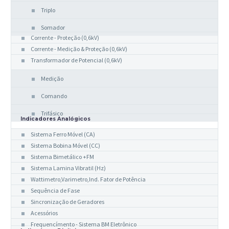
Triplo
Somador
Corrente - Proteção (0,6kV)
Corrente - Medição & Proteção (0,6kV)
Transformador de Potencial (0,6kV)
Medição
Comando
Trifásico
Indicadores Analógicos
Sistema Ferro Móvel (CA)
Sistema Bobina Móvel (CC)
Sistema Bimetálico +FM
Sistema Lamina Vibratil (Hz)
Wattimetro,Varimetro,Ind. Fator de Potência
Sequência de Fase
Sincronização de Geradores
Acessórios
Frequencímento - Sistema BM Eletrônico