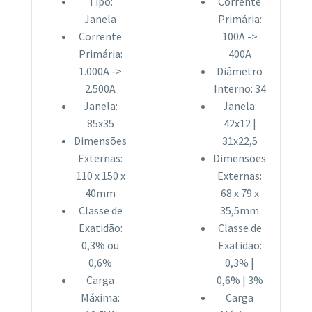
Tipo:
Corrente
Janela
Primária:
Corrente
100A ->
Primária:
400A
1.000A ->
Diâmetro
2.500A
Interno: 34
Janela:
Janela:
85x35
42x12 |
Dimensões
31x22,5
Externas:
Dimensões
110 x 150 x
Externas:
40mm
68 x 79 x
Classe de
35,5mm
Exatidão:
Classe de
0,3% ou
Exatidão:
0,6%
0,3% |
Carga
0,6% | 3%
Máxima:
Carga