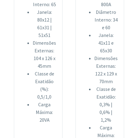
Interno: 65
800A
Janela:
Diâmetro
80x12 |
Interno: 34
61x31 |
e 60
51x51
Janela:
Dimensões
41x11 e
Externas:
65x30
104 x 126 x
Dimensões
45mm
Externas:
Classe de
122 x 129 x
Exatidão
70mm
(%):
Classe de
0,5/1,0
Exatidão:
Carga
0,3% |
Máxima:
0,6% |
20VA
1,2%
Carga
Máxima: