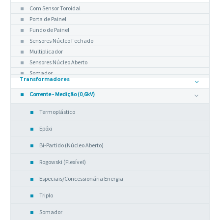
Com Sensor Toroidal
Porta de Painel
Fundo de Painel
Sensores Núcleo Fechado
Multiplicador
Sensores Núcleo Aberto
Somador
Transformadores
Corrente - Medição (0,6kV)
Termoplástico
Epóxi
Bi-Partido (Núcleo Aberto)
Rogowski (Flexível)
Especiais/Concessionária Energia
Triplo
Somador