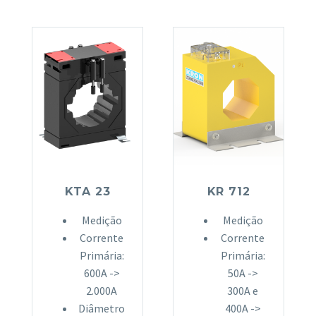
KTA 23
KR 712
Medição
Medição
Corrente
Corrente
Primária:
Primária:
600A ->
50A ->
2.000A
300A e
Diâmetro
400A ->