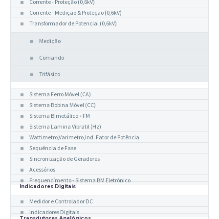
Corrente - Proteção (0,6kV)
Corrente - Medição & Proteção (0,6kV)
Transformador de Potencial (0,6kV)
Medição
Comando
Trifásico
Indicadores Analógicos
Sistema Ferro Móvel (CA)
Sistema Bobina Móvel (CC)
Sistema Bimetálico +FM
Sistema Lamina Vibratil (Hz)
Wattimetro,Varimetro,Ind. Fator de Potência
Sequência de Fase
Sincronização de Geradores
Acessórios
Frequencímento - Sistema BM Eletrônico
Indicadores Digitais
Medidor e Controlador DC
Indicadores Digitais
Transdutores Analógicos