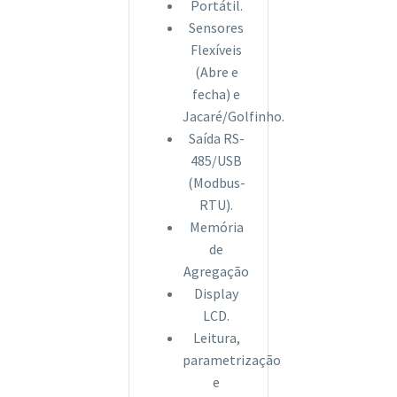
Portátil.
Sensores
Flexíveis
(Abre e
fecha) e
Jacaré/Golfinho.
Saída RS-
485/USB
(Modbus-
RTU).
Memória
de
Agregação
Display
LCD.
Leitura,
parametrização
e