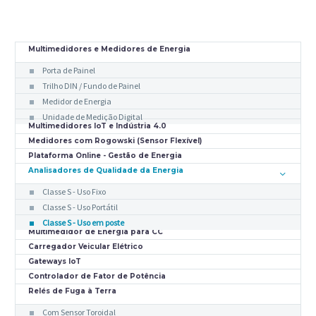
Multimedidores e Medidores de Energia
Porta de Painel
Trilho DIN / Fundo de Painel
Medidor de Energia
Unidade de Medição Digital
Multimedidores IoT e Indústria 4.0
Medidores com Rogowski (Sensor Flexível)
Plataforma Online - Gestão de Energia
Analisadores de Qualidade da Energia
Classe S - Uso Fixo
Classe S - Uso Portátil
Classe S - Uso em poste
Multimedidor de Energia para CC
Carregador Veicular Elétrico
Gateways IoT
Controlador de Fator de Potência
Relés de Fuga à Terra
Com Sensor Toroidal