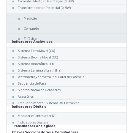
Corrente - Medição & Proteção (0,6kV)
Transformador de Potencial (0,6kV)
Medição
Comando
Trifásico
Indicadores Analógicos
Sistema Ferro Móvel (CA)
Sistema Bobina Móvel (CC)
Sistema Bimetálico +FM
Sistema Lamina Vibratil (Hz)
Wattimetro,Varimetro,Ind. Fator de Potência
Sequência de Fase
Sincronização de Geradores
Acessórios
Frequencímento - Sistema BM Eletrônico
Indicadores Digitais
Medidor e Controlador DC
Indicadores Digitais
Transdutores Analógicos
Chaves Seccionadoras e Comutadoras