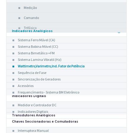
Medição
Comando
Trifásico
Indicadores Analógicos
Sistema Ferro Móvel (CA)
Sistema Bobina Móvel (CC)
Sistema Bimetálico +FM
Sistema Lamina Vibratil (Hz)
Wattimetro,Varimetro,Ind. Fator de Potência
Sequência de Fase
Sincronização de Geradores
Acessórios
Frequencímento - Sistema BM Eletrônico
Indicadores Digitais
Medidor e Controlador DC
Indicadores Digitais
Transdutores Analógicos
Chaves Seccionadoras e Comutadoras
Interruptora Manual