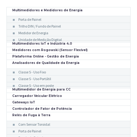
Multimedidores e Medidores de Energia
Porta de Painel
Trilho DIN / Fundo de Painel
Medidor de Energia
Unidade de Medição Digital
Multimedidores IoT e Indústria 4.0
Medidores com Rogowski (Sensor Flexível)
Plataforma Online - Gestão de Energia
Analisadores de Qualidade da Energia
Classe S - Uso Fixo
Classe S - Uso Portátil
Classe S - Uso em poste
Multimedidor de Energia para CC
Carregador Veicular Elétrico
Gateways IoT
Controlador de Fator de Potência
Relés de Fuga à Terra
Com Sensor Toroidal
Porta de Painel