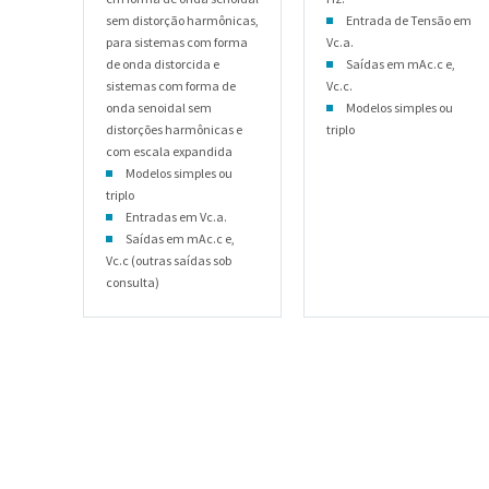
sem distorção harmônicas,
Entrada de Tensão em
para sistemas com forma
Vc.a.
de onda distorcida e
Saídas em mAc.c e,
sistemas com forma de
Vc.c.
onda senoidal sem
Modelos simples ou
distorções harmônicas e
triplo
com escala expandida
Modelos simples ou
triplo
Entradas em Vc.a.
Saídas em mAc.c e,
Vc.c (outras saídas sob
consulta)