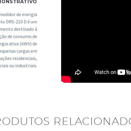
MONSTRATIVO
medidor de energia
lo DRS-210 D é um
umento destinado à
ção de consumo de
rgia ativa (kWh) de
equenas cargas em
cações residenciais,
iais ou industriais.
RODUTOS RELACIONAD