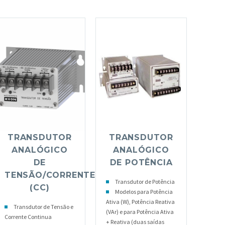
TRANSDUTOR
TRANSDUTOR
ANALÓGICO
ANALÓGICO
DE
DE POTÊNCIA
TENSÃO/CORRENTE
Transdutor de Potência
(CC)
Modelos para Potência
Ativa (W), Potência Reativa
Transdutor de Tensão e
(VAr) e para Potência Ativa
Corrente Continua
+ Reativa (duas saídas