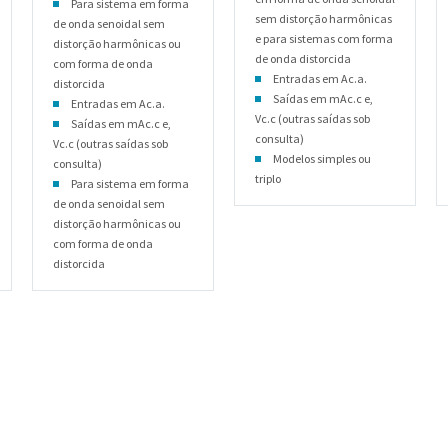
Para sistema em forma
sem distorção harmônicas
de onda senoidal sem
e para sistemas com forma
distorção harmônicas ou
de onda distorcida
com forma de onda
Entradas em Ac.a.
distorcida
Saídas em mAc.c e,
Entradas em Ac.a.
Vc.c (outras saídas sob
Saídas em mAc.c e,
consulta)
Vc.c (outras saídas sob
Modelos simples ou
consulta)
triplo
Para sistema em forma
de onda senoidal sem
distorção harmônicas ou
com forma de onda
distorcida