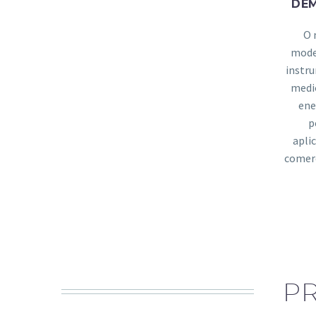
DE
O 
mode
instr
medi
ene
p
apli
comerc
P