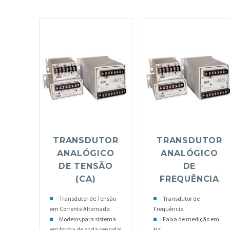
TRANSDUTOR
TRANSDUTOR
ANALÓGICO
ANALÓGICO
DE TENSÃO
DE
(CA)
FREQUÊNCIA
Transdutor de Tensão
Transdutor de
em Corrente Alternada
Frequência
Modelos para sistema
Faixa de medição em
em forma de onda senoidal
Hz.