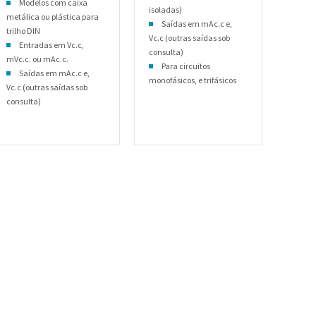
Modelos com caixa
isoladas)
metálica ou plástica para
Saídas em mAc.c e,
trilho DIN
Vc.c (outras saídas sob
Entradas em Vc.c,
consulta)
mVc.c. ou mAc.c.
Para circuitos
Saídas em mAc.c e,
monofásicos, e trifásicos
Vc.c (outras saídas sob
consulta)