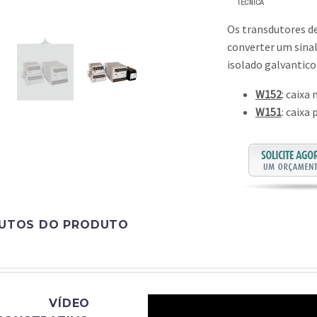
Os transdutores d
converter um sinal
isolado galvantic
W152
: caixa
W151
: caixa
BUTOS DO PRODUTO
VÍDEO