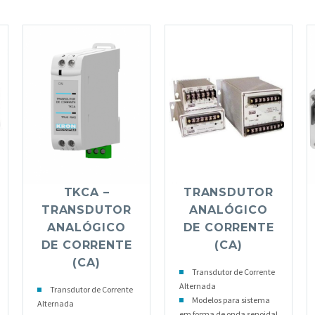
TKCA –
TRANSDUTOR
TRANSDUTOR
ANALÓGICO
ANALÓGICO
DE CORRENTE
DE CORRENTE
(CA)
(CA)
Transdutor de Corrente
Alternada
Transdutor de Corrente
Modelos para sistema
Alternada
em forma de onda senoidal