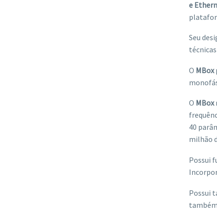
e Ether
platafor
Seu desi
técnicas
O
MBox
monofási
O
MBox
frequênc
40 parâm
milhão d
Possui f
Incorpor
Possui t
também 