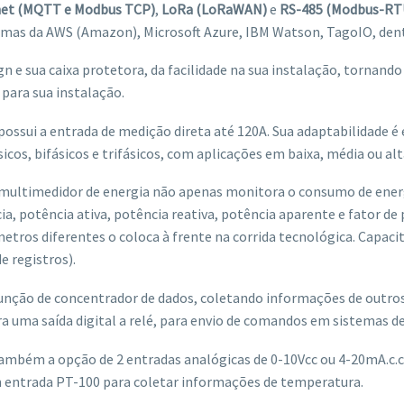
net (MQTT e Modbus TCP)
,
LoRa (LoRaWAN)
e
RS-485 (Modbus-RT
mas da AWS (Amazon), Microsoft Azure, IBM Watson, TagoIO, dent
gn e sua caixa protetora, da facilidade na sua instalação, tornan
 para sua instalação.
possui a entrada de medição direta até 120A. Sua adaptabilidade é 
cos, bifásicos e trifásicos, com aplicações em baixa, média ou alt
multimedidor de energia não apenas monitora o consumo de energ
ia, potência ativa, potência reativa, potência aparente e fator de 
etros diferentes o coloca à frente na corrida tecnológica. Capa
e registros).
unção de concentrador de dados, coletando informações de outros 
a uma saída digital a relé, para envio de comandos em sistemas d
ambém a opção de 2 entradas analógicas de 0-10Vcc ou 4-20mA.c.c.
entrada PT-100 para coletar informações de temperatura.