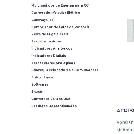
Multimedidor de Energia para CC
Carregador Veicular Elétrico
Gateways IoT
Controlador de Fator de Potência
Relés de Fuga à Terra
Transformadores
Indicadores Analógicos
Indicadores Digitais
Transdutores Analógicos
Chaves Seccionadoras e Comutadoras
Fotovoltaico
Softwares
Shunts
Conversor RS-485/USB
Produtos Descontinuados
ATRI
Apresen
sinônimo