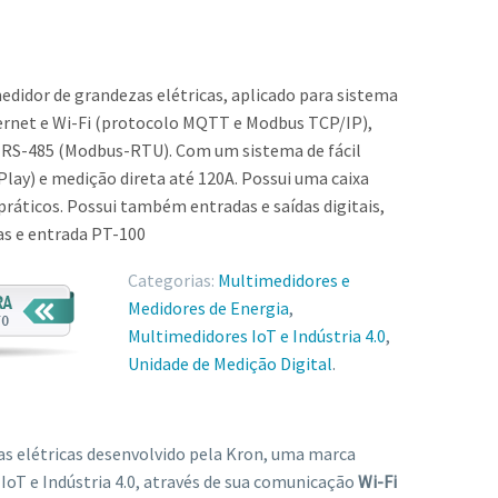
didor de grandezas elétricas, aplicado para sistema
ernet e Wi-Fi (protocolo MQTT e Modbus TCP/IP),
RS-485 (Modbus-RTU). Com um sistema de fácil
lay) e medição direta até 120A. Possui uma caixa
práticos. Possui também entradas e saídas digitais,
as e entrada PT-100
Categorias:
Multimedidores e
Medidores de Energia
,
Multimedidores IoT e Indústria 4.0
,
Unidade de Medição Digital
.
as elétricas desenvolvido pela Kron, uma marca
IoT e Indústria 4.0, através de sua comunicação
Wi-Fi