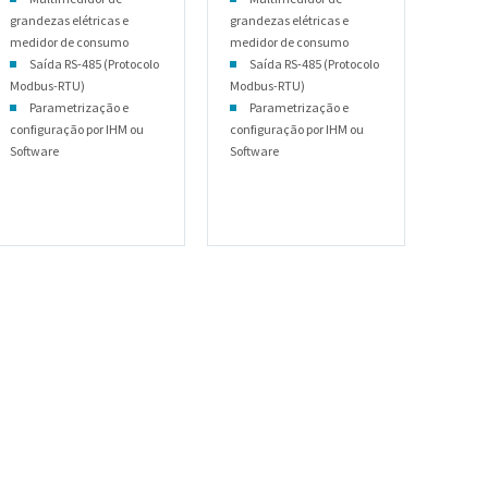
grandezas elétricas e
grandezas elétricas e
medidor de consumo
medidor de consumo
Saída RS-485 (Protocolo
Saída RS-485 (Protocolo
Modbus-RTU)
Modbus-RTU)
Parametrização e
Parametrização e
configuração por IHM ou
configuração por IHM ou
Software
Software