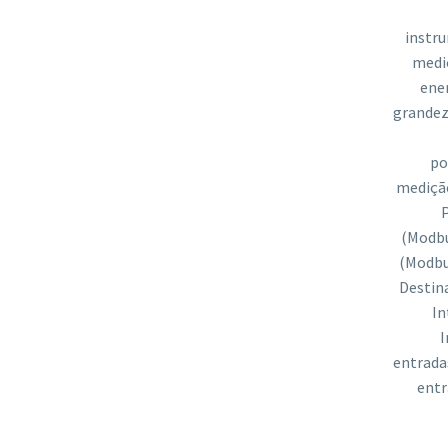
instr
medi
ene
grandez
po
medição
(Modb
(Modbu
Destin
In
I
entradas
entr