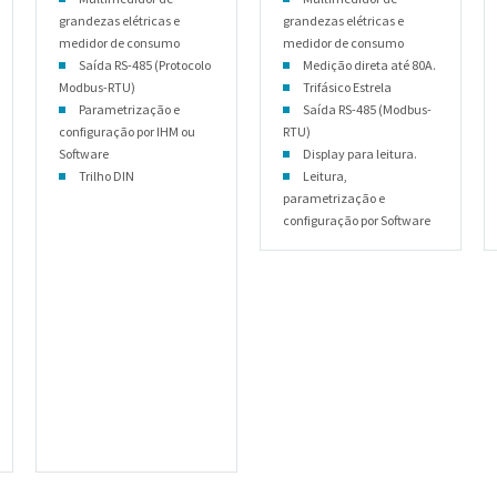
grandezas elétricas e
grandezas elétricas e
medidor de consumo
medidor de consumo
Saída RS-485 (Protocolo
Medição direta até 80A.
Modbus-RTU)
Trifásico Estrela
Parametrização e
Saída RS-485 (Modbus-
configuração por IHM ou
RTU)
Software
Display para leitura.
Trilho DIN
Leitura,
parametrização e
configuração por Software