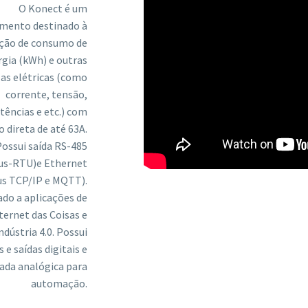
O Konect é um
umento destinado à
ção de consumo de
rgia (kWh) e outras
as elétricas (como
corrente, tensão,
tências e etc.) com
 direta de até 63A.
Possui saída RS-485
us-RTU)e Ethernet
s TCP/IP e MQTT).
ado a aplicações de
ternet das Coisas e
ndústria 4.0. Possui
 e saídas digitais e
ada analógica para
automação.