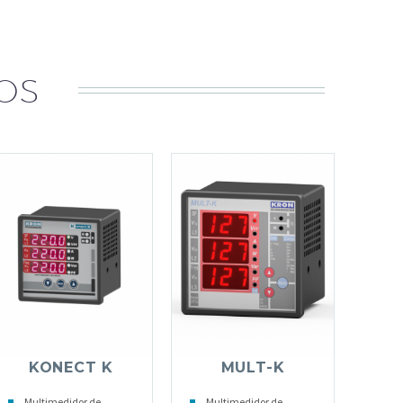
OS
KONECT K
MULT-K
Multimedidor de
Multimedidor de