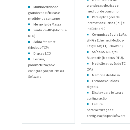
grandezas elétricas e
Multimedidor de
medidor de consumo
grandezas elétricas e
Para aplicações de
medidor de consumo
Internet das Coisas (IoT) e
Memória de Massa
Indústria 4.0
Saída RS-485 (Modbus-
Comunicação via LoRa,
RTU)
Wi-Fi e Ethernet (Modbus-
Saída Ethernet
TCP/IP, MQTT, LoRaWan)
(Modbus-TCP)
Saída RS-485 e/ou
Display LCD
Bluetooth (Modbus-RTU).
Leitura,
Medição através de TC
parametrização e
(5A)
configuração por IHM ou
Memória de Massa
Software
Entradas e Saídas
digitais.
Display para leitura e
configuração.
Leitura,
parametrização e
configuração por Software