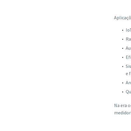
Aplicaç
Io
Ra
Au
Ef
Si
e 
An
Qu
Na era o
medidor 