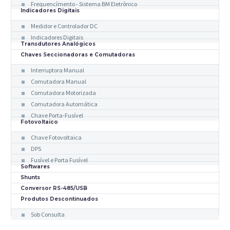
Frequencímento - Sistema BM Eletrônico
Indicadores Digitais
Medidor e Controlador DC
Indicadores Digitais
Transdutores Analógicos
Chaves Seccionadoras e Comutadoras
Interruptora Manual
Comutadora Manual
Comutadora Motorizada
Comutadora Automática
Chave Porta-Fusível
Fotovoltaico
Chave Fotovoltaica
DPS
Fusível e Porta Fusível
Softwares
Shunts
Conversor RS-485/USB
Produtos Descontinuados
Sob Consulta