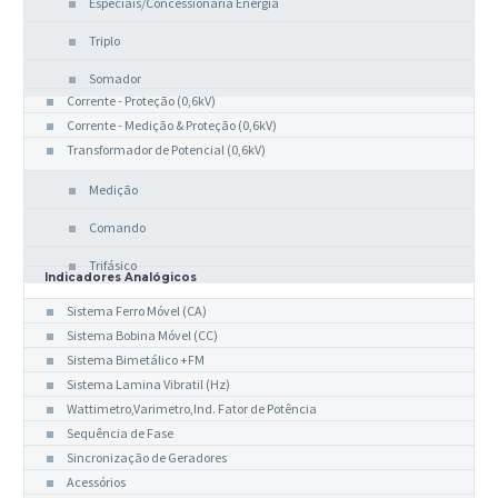
Especiais/Concessionária Energia
Triplo
Somador
Corrente - Proteção (0,6kV)
Corrente - Medição & Proteção (0,6kV)
Transformador de Potencial (0,6kV)
Medição
Comando
Trifásico
Indicadores Analógicos
Sistema Ferro Móvel (CA)
Sistema Bobina Móvel (CC)
Sistema Bimetálico +FM
Sistema Lamina Vibratil (Hz)
Wattimetro,Varimetro,Ind. Fator de Potência
Sequência de Fase
Sincronização de Geradores
Acessórios