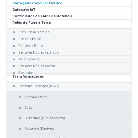
Carregador Veicular Elétrico
Gateways IoT
Controlador de Fator de Potência
Relés de Fuga à Terra
Com Sensor Toroidal
Porta de Painel
Fundo de Painel
Sensores Núcleo Fechado
Multiplicador
Sensores Núcleo Aberto
Somador
Transformadores
Corrente - Medição (0,6kV)
Termoplástico
Epóxi
Bi-Partido (Núcleo Aberto)
Rogowski (Flexível)