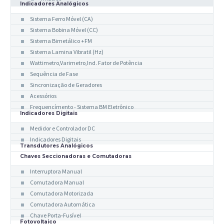
Indicadores Analógicos
Sistema Ferro Móvel (CA)
Sistema Bobina Móvel (CC)
Sistema Bimetálico +FM
Sistema Lamina Vibratil (Hz)
Wattimetro,Varimetro,Ind. Fator de Potência
Sequência de Fase
Sincronização de Geradores
Acessórios
Frequencímento - Sistema BM Eletrônico
Indicadores Digitais
Medidor e Controlador DC
Indicadores Digitais
Transdutores Analógicos
Chaves Seccionadoras e Comutadoras
Interruptora Manual
Comutadora Manual
Comutadora Motorizada
Comutadora Automática
Chave Porta-Fusível
Fotovoltaico