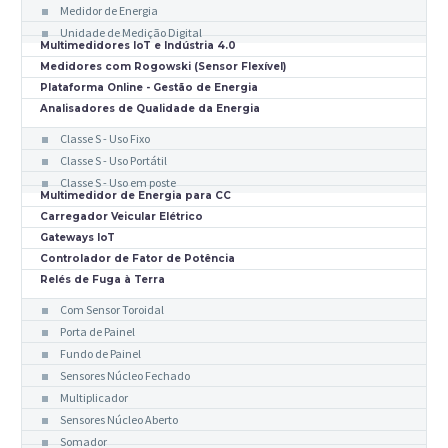
Medidor de Energia
Unidade de Medição Digital
Multimedidores IoT e Indústria 4.0
Medidores com Rogowski (Sensor Flexível)
Plataforma Online - Gestão de Energia
Analisadores de Qualidade da Energia
Classe S - Uso Fixo
Classe S - Uso Portátil
Classe S - Uso em poste
Multimedidor de Energia para CC
Carregador Veicular Elétrico
Gateways IoT
Controlador de Fator de Potência
Relés de Fuga à Terra
Com Sensor Toroidal
Porta de Painel
Fundo de Painel
Sensores Núcleo Fechado
Multiplicador
Sensores Núcleo Aberto
Somador