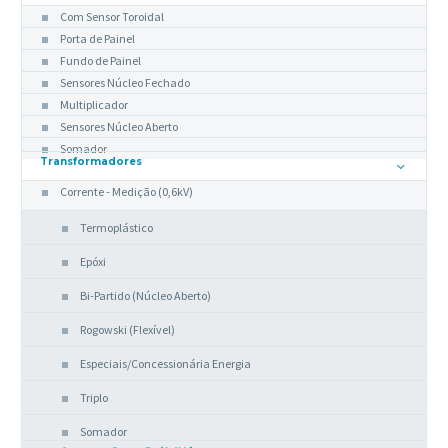
Com Sensor Toroidal
Porta de Painel
Fundo de Painel
Sensores Núcleo Fechado
Multiplicador
Sensores Núcleo Aberto
Somador
Transformadores
Corrente - Medição (0,6kV)
Termoplástico
Epóxi
Bi-Partido (Núcleo Aberto)
Rogowski (Flexível)
Especiais/Concessionária Energia
Triplo
Somador