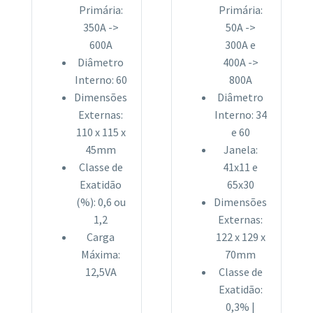
Primária:
Primária:
350A ->
50A ->
600A
300A e
Diâmetro
400A ->
Interno: 60
800A
Dimensões
Diâmetro
Externas:
Interno: 34
110 x 115 x
e 60
45mm
Janela:
Classe de
41x11 e
Exatidão
65x30
(%): 0,6 ou
Dimensões
1,2
Externas:
Carga
122 x 129 x
Máxima:
70mm
12,5VA
Classe de
Exatidão:
0,3% |