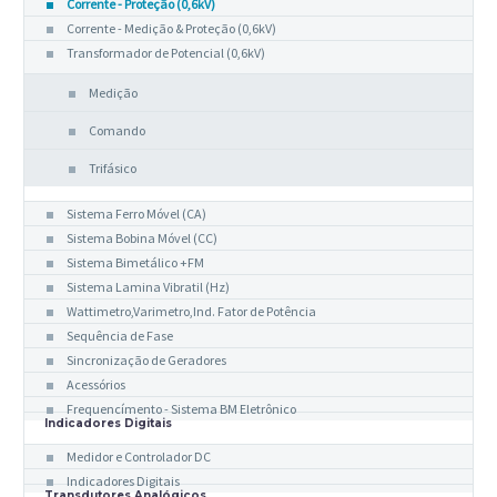
Corrente - Proteção (0,6kV)
Corrente - Medição & Proteção (0,6kV)
Transformador de Potencial (0,6kV)
Medição
Comando
Trifásico
Indicadores Analógicos
Sistema Ferro Móvel (CA)
Sistema Bobina Móvel (CC)
Sistema Bimetálico +FM
Sistema Lamina Vibratil (Hz)
Wattimetro,Varimetro,Ind. Fator de Potência
Sequência de Fase
Sincronização de Geradores
Acessórios
Frequencímento - Sistema BM Eletrônico
Indicadores Digitais
Medidor e Controlador DC
Indicadores Digitais
Transdutores Analógicos