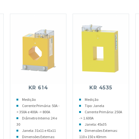
KR 614
KR 4535
Medição
Medição
Corrente Primária: 50A -
Tipo: Janela
> 350A e 400A -> 800A
Corrente Primária: 250A
Diâmetro Interno: 24 e
-> 1.600A
30
Janela: 45x35
Janela: 31x11 e 41x11
Dimensões Externas:
Dimensões Externas:
110 x 150 x 40mm