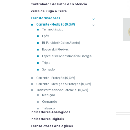
Controlador de Fator de Potência
Relés de Fuga à Terra
Transformadores
Corrente - Medição (0,6kV)
Termoplástico
Epóxi
Bi-Partido (Núcleo Aberto)
Rogowski (Flexível)
Especiais/Concessionária Energia
Triplo
Somador
Corrente - Proteção (0,6kV)
Corrente - Medição & Proteção (0,6kV)
Transformador de Potencial (0,6kV)
Medição
Comando
Trifásico
Indicadores Analógicos
Indicadores Digitais
Transdutores Analógicos