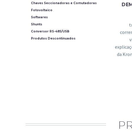
Chaves Seccionadoras e Comutadoras
DE
Fotovoltaico
Softwares
t
Shunts
corre
Conversor RS-485/USB
v
Produtos Descontinuados
explicaç
da Kro
P