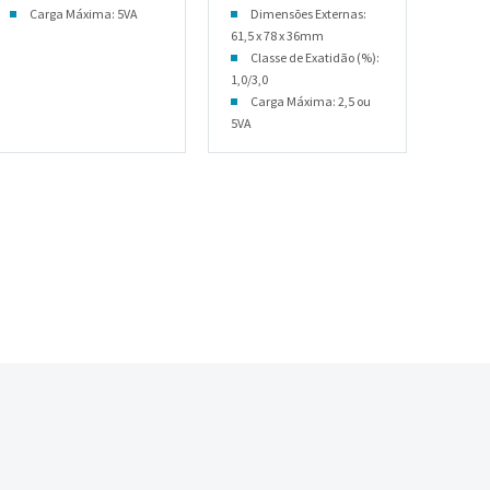
Carga Máxima: 5VA
Dimensões Externas:
61,5 x 78 x 36mm
Classe de Exatidão (%):
1,0/3,0
Carga Máxima: 2,5 ou
5VA