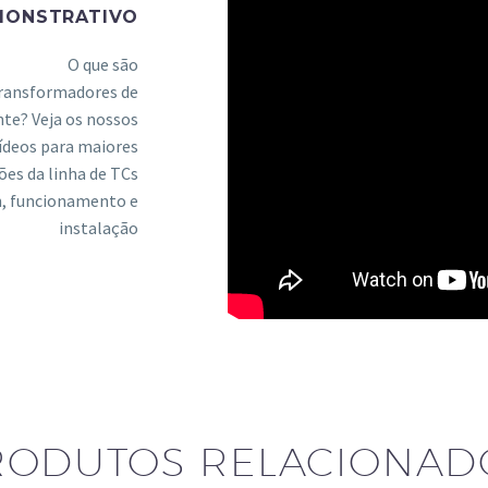
MONSTRATIVO
O que são
ransformadores de
nte? Veja os nossos
ídeos para maiores
ões da linha de TCs
n, funcionamento e
instalação
RODUTOS RELACIONAD