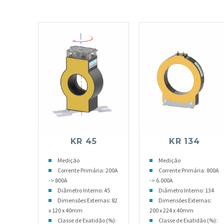
KR 45
KR 134
Medição
Medição
Corrente Primária: 200A
Corrente Primária: 800A
-> 800A
-> 6.000A
Diâmetro Interno: 45
Diâmetro Interno: 134
Dimensões Externas: 82
Dimensões Externas:
x 120 x 40mm
200 x 224 x 40mm
Classe de Exatidão (%):
Classe de Exatidão (%):