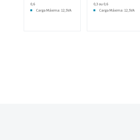
0,6
0,3 ou 0,6
Carga Máxima: 12,5VA
Carga Máxima: 12,5VA