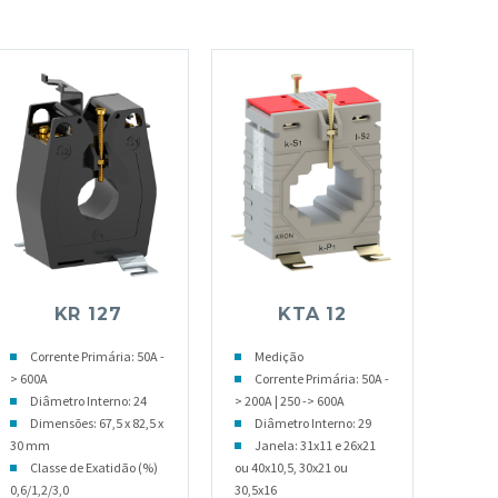
KR 127
KTA 12
Corrente Primária: 50A -
Medição
> 600A
Corrente Primária: 50A -
Diâmetro Interno: 24
> 200A | 250 -> 600A
Dimensões: 67,5 x 82,5 x
Diâmetro Interno: 29
30 mm
Janela: 31x11 e 26x21
Classe de Exatidão (%)
ou 40x10,5, 30x21 ou
0,6/1,2/3,0
30,5x16