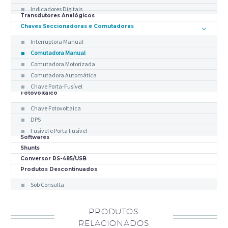
Indicadores Digitais
Transdutores Analógicos
Chaves Seccionadoras e Comutadoras
Interruptora Manual
Comutadora Manual
Comutadora Motorizada
Comutadora Automática
Chave Porta-Fusível
Fotovoltaico
Chave Fotovoltaica
DPS
Fusível e Porta Fusível
Softwares
Shunts
Conversor RS-485/USB
Produtos Descontinuados
Sob Consulta
PRODUTOS
RELACIONADOS