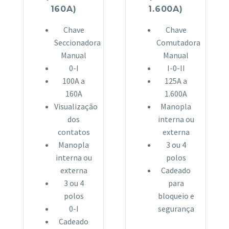
160A)
1.600A)
Chave
Chave
Seccionadora
Comutadora
Manual
Manual
0-I
I-0-II
100A a
125A a
160A
1.600A
Visualização
Manopla
dos
interna ou
contatos
externa
Manopla
3 ou 4
interna ou
polos
externa
Cadeado
3 ou 4
para
polos
bloqueio e
0-I
segurança
Cadeado