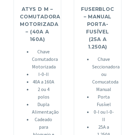
ATYS D M –
FUSERBLOC
COMUTADORA
– MANUAL
MOTORIZADA
PORTA-
– (40A A
FUSÍVEL
160A)
(25A A
1.250A)
Chave
Comutadora
Chave
Motorizada
Seccionadora
I-0-II
ou
40A a 160A
Comucatoda
2 ou 4
Manual
polos
Porta
Dupla
Fusível
Alimentação
0-I ou I-0-
Cadeado
II
para
25A a
bloqueio e
1.250A