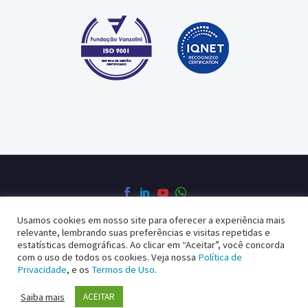
Usamos cookies em nosso site para oferecer a experiência mais
relevante, lembrando suas preferências e visitas repetidas e
Política de Privacidade
Política da Qualidade
estatísticas demográficas. Ao clicar em “Aceitar”, você concorda
com o uso de todos os cookies. Veja nossa
Política de
Privacidade
, e os
Termos de Uso
.
2022 © Copyright Kron Medidores powered by blue media studios
Saiba mais
ACEITAR