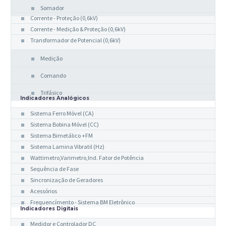
Somador
Corrente - Proteção (0,6kV)
Corrente - Medição & Proteção (0,6kV)
Transformador de Potencial (0,6kV)
Medição
Comando
Trifásico
Indicadores Analógicos
Sistema Ferro Móvel (CA)
Sistema Bobina Móvel (CC)
Sistema Bimetálico +FM
Sistema Lamina Vibratil (Hz)
Wattimetro,Varimetro,Ind. Fator de Potência
Sequência de Fase
Sincronização de Geradores
Acessórios
Frequencímento - Sistema BM Eletrônico
Indicadores Digitais
Medidor e Controlador DC