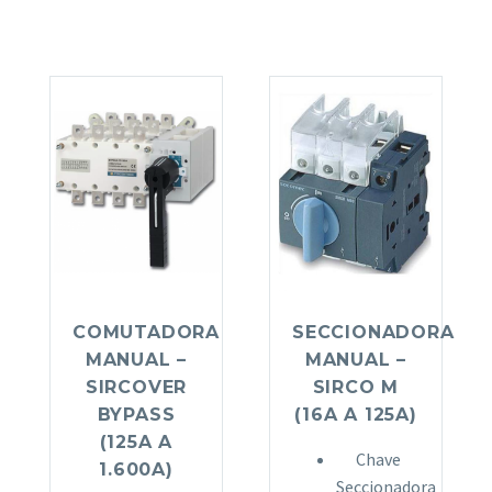
COMUTADORA
SECCIONADORA
MANUAL –
MANUAL –
SIRCOVER
SIRCO M
BYPASS
(16A A 125A)
(125A A
Chave
1.600A)
Seccionadora