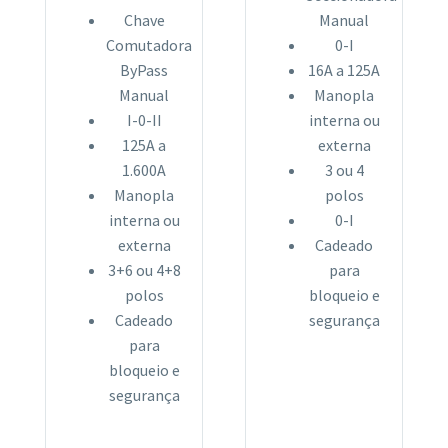
Chave
Manual
Comutadora
0-I
ByPass
16A a 125A
Manual
Manopla
I-0-II
interna ou
125A a
externa
1.600A
3 ou 4
Manopla
polos
interna ou
0-I
externa
Cadeado
3+6 ou 4+8
para
polos
bloqueio e
Cadeado
segurança
para
bloqueio e
segurança