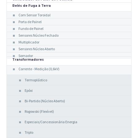
Relés de Fuga à Terra
Com Sensor Toroidal
Porta de Painel
Fundo de Painel
Sensores Núcleo Fechado
Multiplicador
Sensores Núcleo Aberto
Somador
Transformadores
Corrente - Medição (0,6kV)
Termoplástico
Epóxi
Bi-Partido (Núcleo Aberto)
Rogowski (Flexível)
Especiais/Concessionária Energia
Triplo