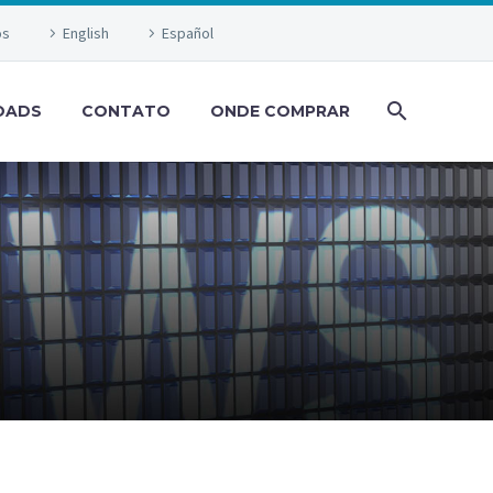
os
English
Español
OADS
CONTATO
ONDE COMPRAR